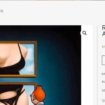
erg
R
kr
Re
-
Ol
K
Ah
K
an
S
Gi