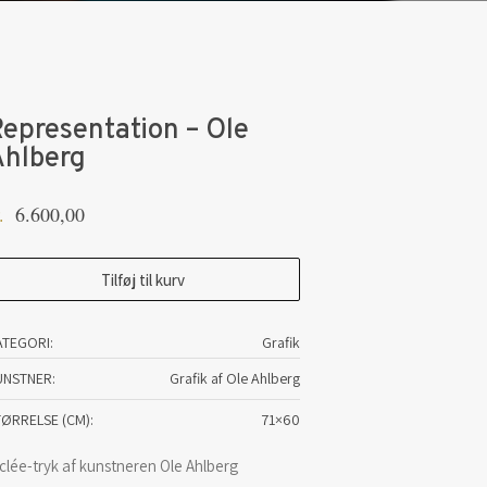
epresentation – Ole
Ahlberg
6.600,00
.
presentation
Tilføj til kurv
e
ATEGORI:
Grafik
lberg
UNSTNER
Grafik af Ole Ahlberg
tal
TØRRELSE (CM)
71×60
clée-tryk af kunstneren Ole Ahlberg