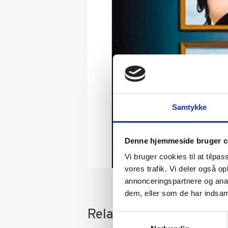
Samtykke
Denne hjemmeside bruger c
Vi bruger cookies til at tilpas
vores trafik. Vi deler også 
annonceringspartnere og anal
dem, eller som de har indsaml
Relaterede varer
Samtykkevalg