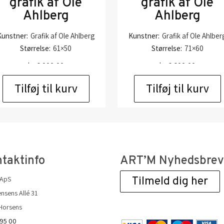
grafik af Ole
grafik af Ole
Ahlberg
Ahlberg
Kunstner:
Grafik af Ole Ahlberg
Kunstner:
Grafik af Ole Ahlber
Størrelse:
61×50
Størrelse:
71×60
kr.
6.000,00
kr.
6.600,00
Tilføj til kurv
Tilføj til kurv
taktinfo
ART’M Nyhedsbre
 ApS
Tilmeld dig her
nsens Allé 31
Horsens
 95 00