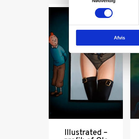
Nødvendig
Afvis
Illustrated –