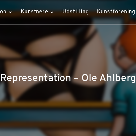
hop
Kunstnere
Udstilling
Kunstforening
Representation – Ole Ahlberg