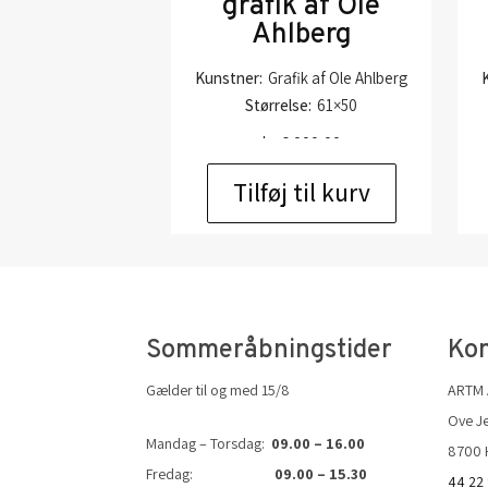
grafik af Ole
Ahlberg
Kunstner:
Grafik af Ole Ahlberg
Størrelse:
61×50
kr.
6.000,00
Tilføj til kurv
Sommeråbningstider
Kon
Gælder til og med 15/8
ARTM
Ove Je
Mandag – Torsdag:
09.00 – 16.00
8700 
Fredag:
09.00 – 15.30
44 22