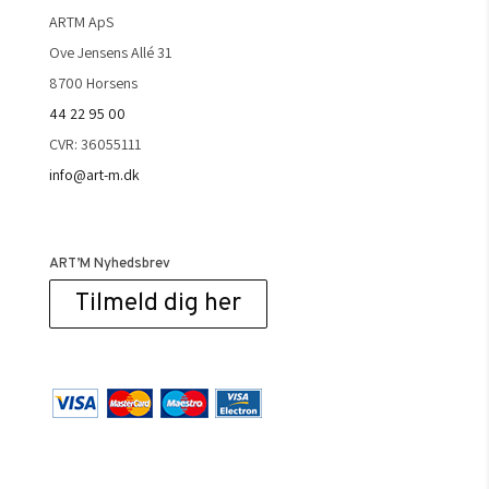
ARTM ApS
Ove Jensens Allé 31
8700 Horsens
44 22 95 00
CVR: 36055111
info@art-m.dk
ART’M Nyhedsbrev
Tilmeld dig her