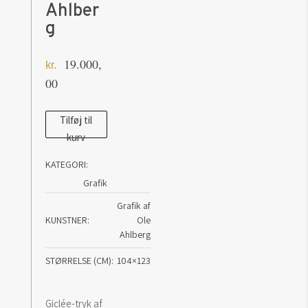
Ahlber
g
19.000,
kr.
00
Caravaggio's
Tilføj til
kurv
Angel
-
KATEGORI:
Ole
Grafik
Ahlberg
Grafik af
antal
KUNSTNER
Ole
Ahlberg
STØRRELSE (CM)
104×123
Giclée-tryk af