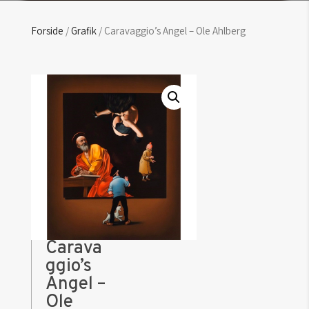
Forside
/
Grafik
/ Caravaggio’s Angel – Ole Ahlberg
Carava
ggio’s
Angel –
Ole