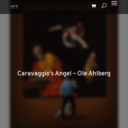
Caravaggio’s Angel – Ole Ahlberg