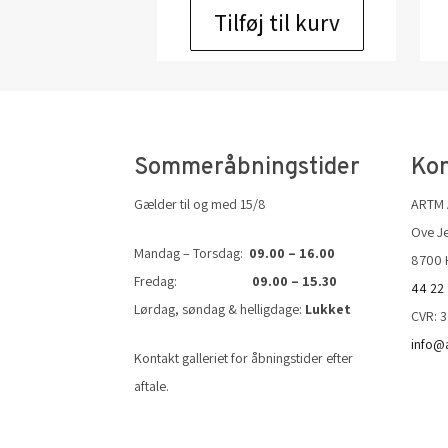
Tilføj til kurv
Sommeråbningstider
Kon
Gælder til og med 15/8
ARTM
Ove Je
Mandag – Torsdag:
09.00 – 16.00
8700 
Fredag:
09.00 – 15.30
44 22
Lørdag, søndag & helligdage:
Lukket
CVR: 
info@
Kontakt galleriet for åbningstider efter
aftale.