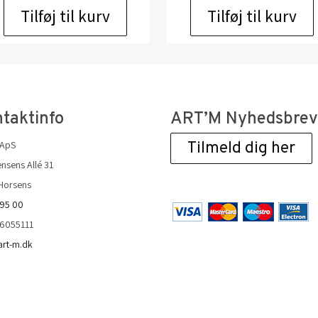
Tilføj til kurv
Tilføj til kurv
taktinfo
ART’M Nyhedsbre
 ApS
Tilmeld dig her
nsens Allé 31
Horsens
 95 00
36055111
art-m.dk