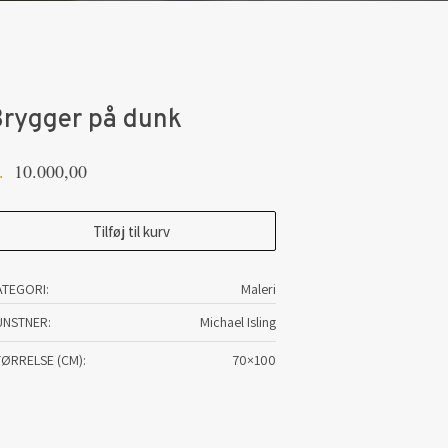
rygger på dunk
10.000,00
.
rygger
Tilføj til kurv
å
unk
ATEGORI:
Maleri
tal
UNSTNER
Michael Isling
TØRRELSE (CM)
70×100