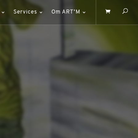
Services
Om ART’M