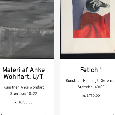
Maleri af Anke
Fetich 1
Wohlfart: U/T
Kunstner:
Henning U. Sørense
Størrelse:
40×30
Kunstner:
Anke Wohlfart
Størrelse:
18×22
kr.
1.750,00
kr.
6.750,00