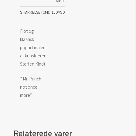
Kindt
STØRRELSE (CM)
150×90
Flot og
klassisk
popart maleri
af kunstneren
Steffen Kindt
” Mr. Punch,
not once
more”
Relaterede varer