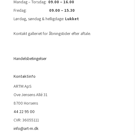
Mandag – Torsdag:
09.00 – 16.00
Fredag:
09.00 – 15.30
Lørdag, søndag & helligdage:
Lukket
Kontakt galleriet for åbningstider efter aftale.
Handelsbetingelser
Kontaktinfo
ARTM ApS
Ove Jensens Allé 31
8700 Horsens
44 22 95 00
CVR: 36055111
info@art-m.dk