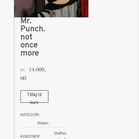
Mr.
Punch.
not
once
more
14.000,
kr.
00
Mr.
Tilføj til
kurv
Punch.
not
KATEGORI:
once
Maleri
more
Steffen
antal
KUNSTNER