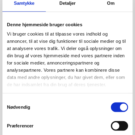
CloseJohn Mirland
Samtykke
Detaljer
Om
Fleischfresser III Lærred
Kunstner:
John Mirland
Denne hjemmeside bruger cookies
Størrelse:
50×40
Vi bruger cookies til at tilpasse vores indhold og
kr.
4.500,00
annoncer, til at vise dig funktioner til sociale medier og til
at analysere vores trafik. Vi deler også oplysninger om
din brug af vores hjemmeside med vores partnere inden
Tilføj til kurv
for sociale medier, annonceringspartnere og
analysepartnere. Vores partnere kan kombinere disse
data med andre oplysninger, du har givet dem, eller som
de har indsamlet fra din brug af deres tjenester.
Samtykkevalg
Nødvendig
Præferencer