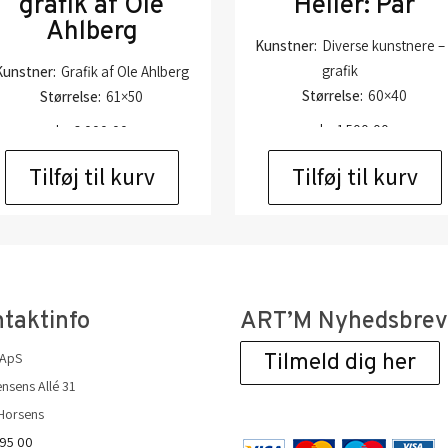
grafik af Ole
Heller: Par
Ahlberg
Kunstner:
Diverse kunstnere –
grafik
Kunstner:
Grafik af Ole Ahlberg
Størrelse:
60×40
Størrelse:
61×50
kr.
1.500,00
kr.
6.000,00
Tilføj til kurv
Tilføj til kurv
taktinfo
ART’M Nyhedsbre
 ApS
Tilmeld dig her
nsens Allé 31
Horsens
 95 00