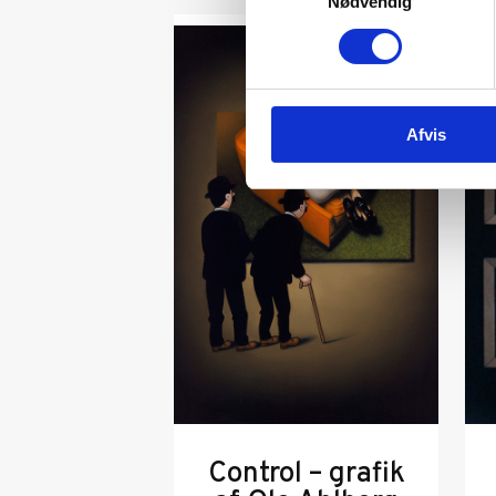
Nødvendig
Afvis
Control – grafik