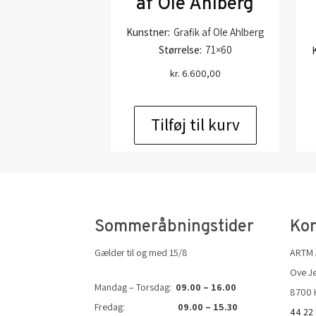
af Ole Ahlberg
Kunstner:
Grafik af Ole Ahlberg
Størrelse:
71×60
kr.
6.600,00
Tilføj til kurv
Sommeråbningstider
Kon
Gælder til og med 15/8
ARTM
Ove Je
Mandag – Torsdag:
09.00 – 16.00
8700 
Fredag:
09.00 – 15.30
44 22