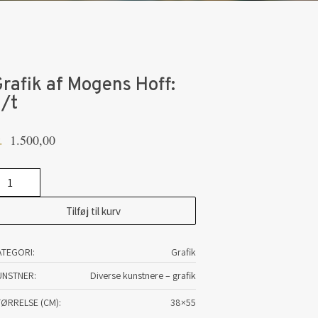
rafik af Mogens Hoff:
/t
1.500,00
.
afik
Tilføj til kurv
ogens
ff:
ATEGORI:
Grafik
t
tal
UNSTNER
Diverse kunstnere – grafik
TØRRELSE (CM)
38×55