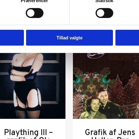
Præferencer
Statistik
Tillad valgte
Plaything lll –
Grafik af Jens