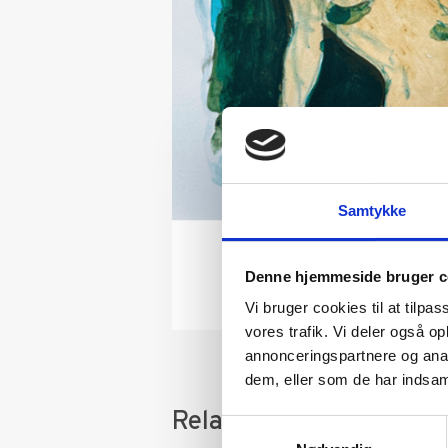
Samtykke
Denne hjemmeside bruger c
Vi bruger cookies til at tilpas
vores trafik. Vi deler også 
annonceringspartnere og anal
dem, eller som de har indsaml
Relaterede varer
Samtykkevalg