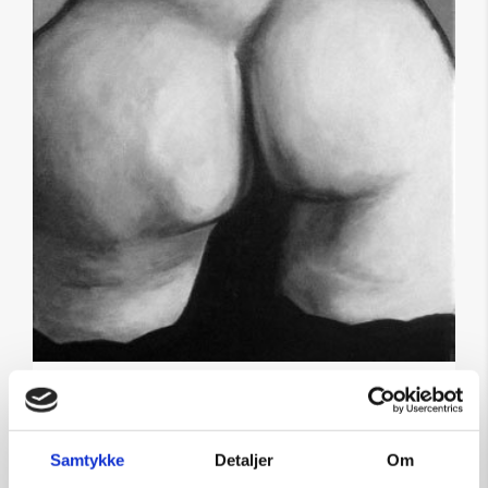
CloseJohn Mirland
Fleischfresser II Lærred
Samtykke
Detaljer
Om
Kunstner:
John Mirland