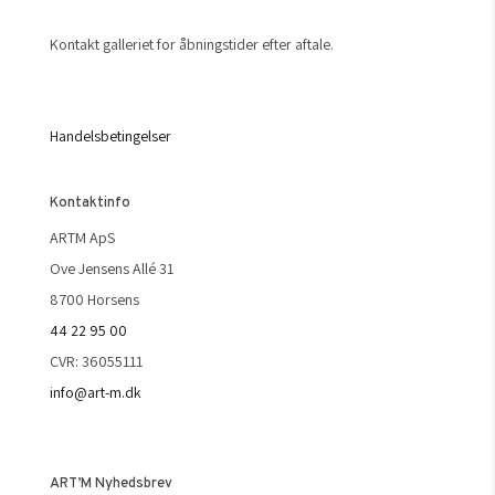
Kontakt galleriet for åbningstider efter aftale.
Handelsbetingelser
Kontaktinfo
ARTM ApS
Ove Jensens Allé 31
8700 Horsens
44 22 95 00
CVR: 36055111
info@art-m.dk
ART’M Nyhedsbrev