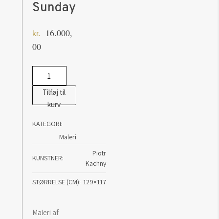
Sunday
16.000,
kr.
00
Maleri
af
Tilføj til
Piotr
kurv
Kachny:
KATEGORI:
Sunday
Maleri
antal
Piotr
KUNSTNER
Kachny
STØRRELSE (CM)
129×117
Maleri af