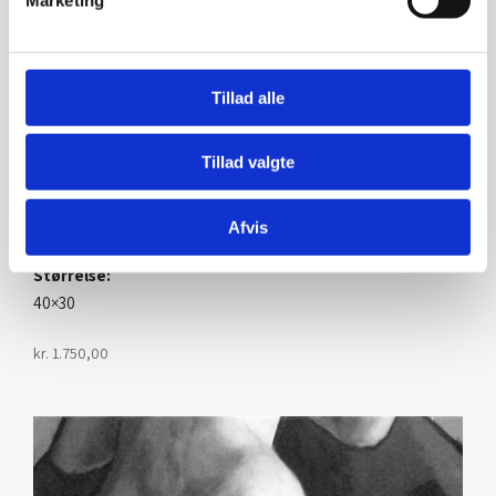
Tillad alle
Fetich 4
Tillad valgte
Kunstner:
Henning U. Sørensen
Afvis
Størrelse:
40×30
kr.
1.750,00