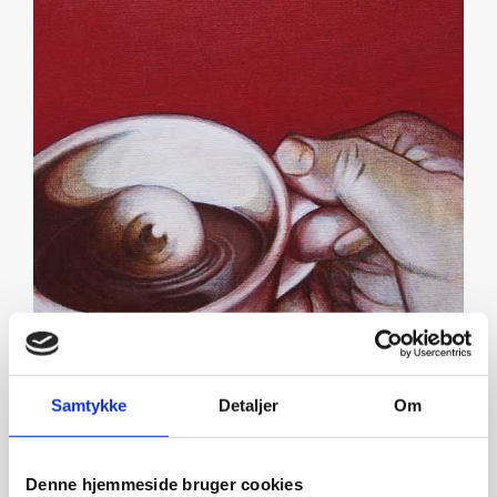
Samtykke
Detaljer
Om
John Mirland The Well of Mimir
Lærred
Denne hjemmeside bruger cookies
Kunstner: