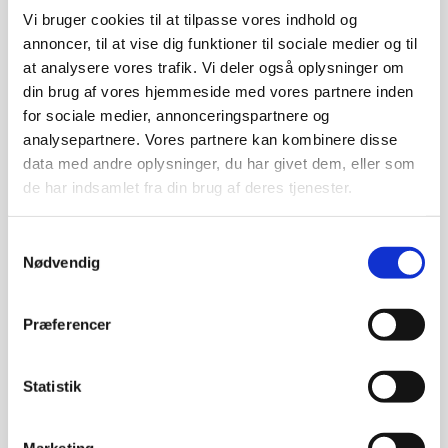
John Mirland
Vi bruger cookies til at tilpasse vores indhold og
annoncer, til at vise dig funktioner til sociale medier og til
Størrelse:
at analysere vores trafik. Vi deler også oplysninger om
20×20
din brug af vores hjemmeside med vores partnere inden
for sociale medier, annonceringspartnere og
kr.
2.500,00
analysepartnere. Vores partnere kan kombinere disse
data med andre oplysninger, du har givet dem, eller som
de har indsamlet fra din brug af deres tjenester.
Samtykkevalg
Nødvendig
Præferencer
Statistik
Marketing