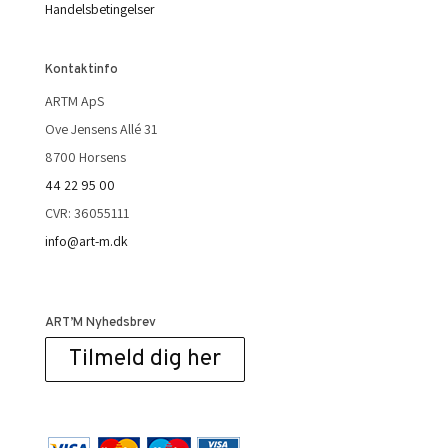
Handelsbetingelser
Kontaktinfo
ARTM ApS
Ove Jensens Allé 31
8700 Horsens
44 22 95 00
CVR: 36055111
info@art-m.dk
ART’M Nyhedsbrev
Tilmeld dig her