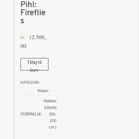
Pihl:
Fireflie
s
12.500,
kr.
00
Maleri
Tilføj til
kurv
af
kunstner
KATEGORI:
Kim
Maleri
Pihl:
Mellem
Fireflies
billede
antal
STØRRELSE
(50-
100
cm.)