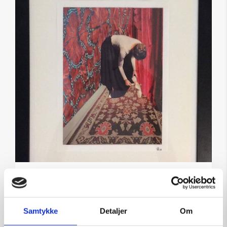
Fetich 4
Kunstner:
Henning U. Sørensen
Samtykke
Detaljer
Om
Størrelse:
40×30