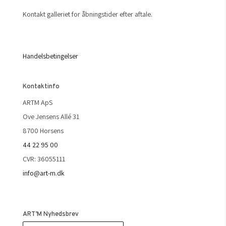
Kontakt galleriet for åbningstider efter aftale.
Handelsbetingelser
Kontaktinfo
ARTM ApS
Ove Jensens Allé 31
8700 Horsens
44 22 95 00
CVR: 36055111
info@art-m.dk
ART’M Nyhedsbrev