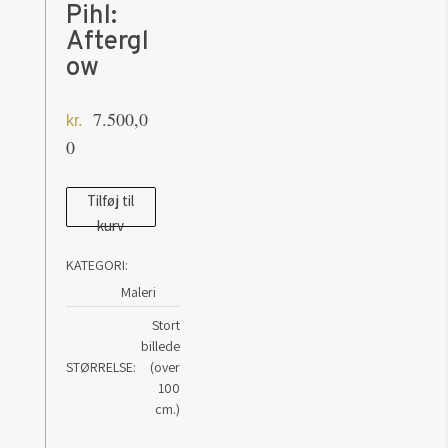
Pihl:
Aftergl
ow
7.500,0
kr.
0
Maleri
Tilføj til
kurv
af
kunstner
KATEGORI:
Kim
Maleri
Pihl:
Stort
Afterglow
billede
antal
STØRRELSE
(over
100
cm.)