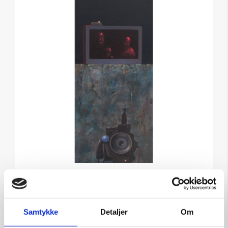
Maleri af Håkan Nystrøm:
Camera l
Samtykke
Detaljer
Om
Kunstner:
Håkan Nystrøm – maleri