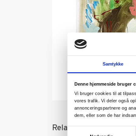
Samtykke
Denne hjemmeside bruger c
Vi bruger cookies til at tilpas
vores trafik. Vi deler også 
annonceringspartnere og anal
dem, eller som de har indsaml
Relaterede varer
Samtykkevalg