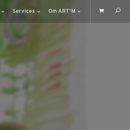
Services
Om ART’M