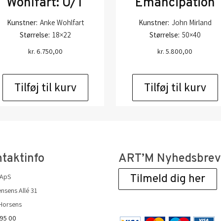
Wohlfart: U/T
Emancipation
Kunstner:
Anke Wohlfart
Kunstner:
John Mirland
Størrelse:
18×22
Størrelse:
50×40
kr.
6.750,00
kr.
5.800,00
Tilføj til kurv
Tilføj til kurv
taktinfo
ART’M Nyhedsbre
 ApS
Tilmeld dig her
nsens Allé 31
Horsens
 95 00