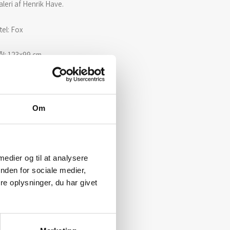
leri af Henrik Have.
tel: Fox
l: 123×99 cm.
kke indrammet.
Om
 medier og til at analysere
nden for sociale medier,
e oplysninger, du har givet