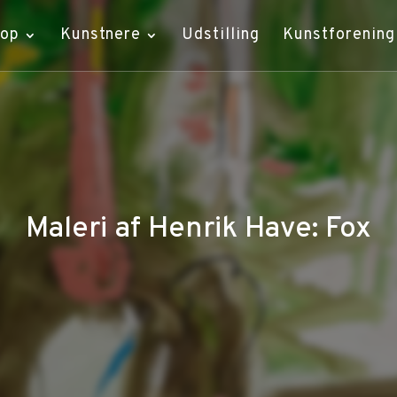
hop
Kunstnere
Udstilling
Kunstforening
Maleri af Henrik Have: Fox