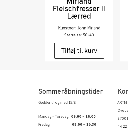
Mirland
Fleischfresser II
Lærred
Kunstner:
John Mirland
Størrelse:
50×40
kr.
4.500,00
Tilføj til kurv
Sommeråbningstider
Kon
Gælder til og med 15/8
ARTM
Ove Je
Mandag – Torsdag:
09.00 – 16.00
8700 
Fredag:
09.00 – 15.30
44 22