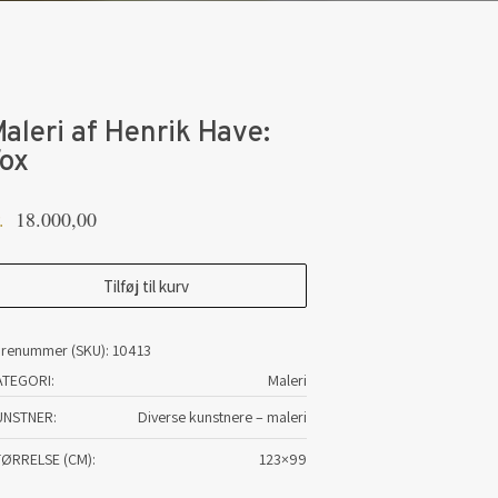
aleri af Henrik Have:
ox
18.000,00
.
leri
Tilføj til kurv
nrik
arenummer (SKU):
10413
ave:
ATEGORI:
Maleri
ox
UNSTNER
Diverse kunstnere – maleri
tal
TØRRELSE (CM)
123×99