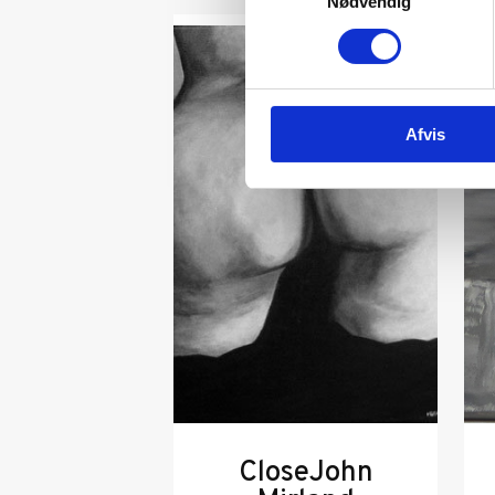
Nødvendig
Afvis
CloseJohn