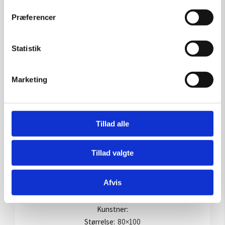
Præferencer
Statistik
Marketing
Tillad alle
Tillad valgte
Afvis
Captured in emotions
Kunstner:
Størrelse:
80×100