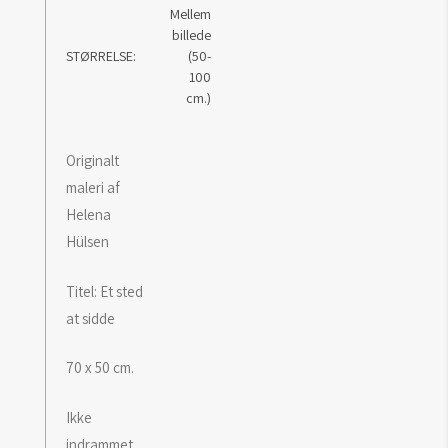
Mellem
billede
STØRRELSE
(50-
100
cm.)
Originalt
maleri af
Helena
Hülsen
Titel: Et sted
at sidde
70 x 50 cm.
Ikke
indrammet