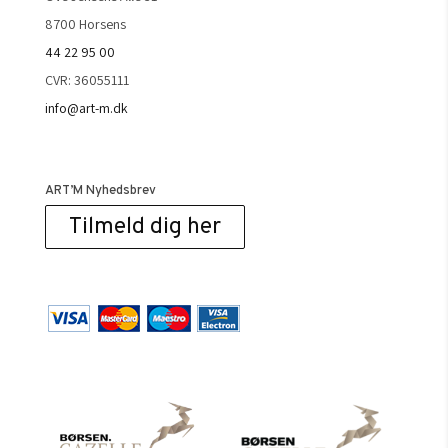
8700 Horsens
44 22 95 00
CVR: 36055111
info@art-m.dk
ART’M Nyhedsbrev
Tilmeld dig her