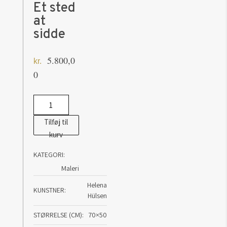
Et sted
at
sidde
5.800,0
kr.
0
Maleri
af
Tilføj til
Helena
kurv
Hülsen:
KATEGORI:
Et
Maleri
sted
at
Helena
KUNSTNER
Hülsen
sidde
antal
STØRRELSE (CM)
70×50