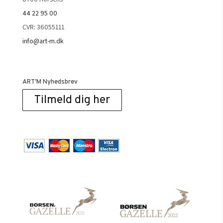
44 22 95 00
CVR: 36055111
info@art-m.dk
ART’M Nyhedsbrev
Tilmeld dig her