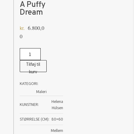
A Puffy
Dream
6.800,0
kr.
0
Maleri
af
Tilføj til
Helena
kurv
Hülsen:
KATEGORI:
A
Maleri
Puffy
Dream
Helena
KUNSTNER
Hülsen
antal
STØRRELSE (CM)
80×60
Mellem