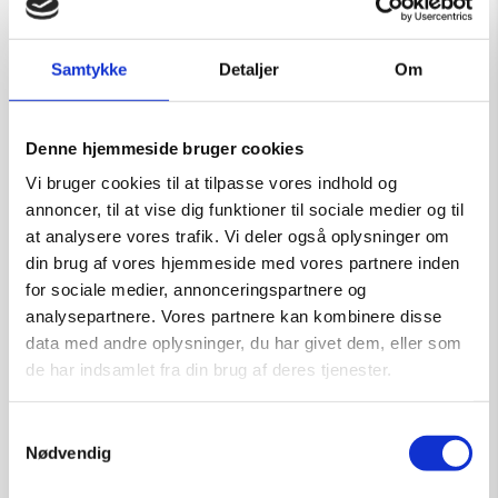
Samtykke
Detaljer
Om
Mekanisk mutation 1
Denne hjemmeside bruger cookies
Kunstner:
Henning U. Sørensen
Vi bruger cookies til at tilpasse vores indhold og
Størrelse:
40×30
annoncer, til at vise dig funktioner til sociale medier og til
kr.
1.750,00
at analysere vores trafik. Vi deler også oplysninger om
din brug af vores hjemmeside med vores partnere inden
for sociale medier, annonceringspartnere og
analysepartnere. Vores partnere kan kombinere disse
Tilføj til kurv
data med andre oplysninger, du har givet dem, eller som
de har indsamlet fra din brug af deres tjenester.
Samtykkevalg
Nødvendig