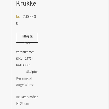
Krukke
7.000,0
kr.
0
Keramik
Tilføj til
kurv
af
Aage
Varenummer
Würtz:
(SKU):
17754
Krukke
KATEGORI:
antal
Skulptur
Keramik af
Aage Würtz.
Krukken måler
H: 25 cm.