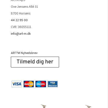
Ove Jensens Allé 31
8700 Horsens
44 22 95 00
CVR: 36055111
info@art-m.dk
ART’M Nyhedsbrev
Tilmeld dig her