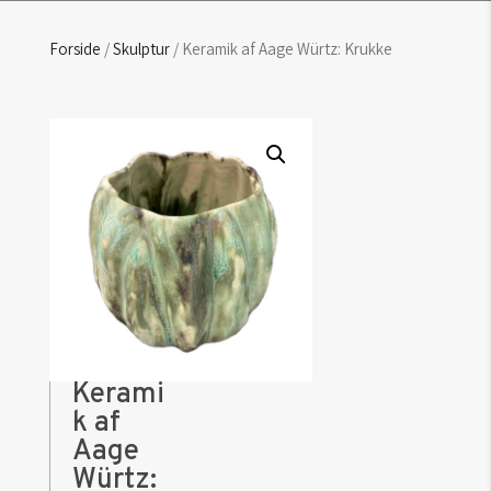
Forside
/
Skulptur
/ Keramik af Aage Würtz: Krukke
Kerami
k af
Aage
Würtz: