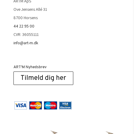
ARTM ApS
Ove Jensens Allé 31
8700 Horsens
44 22 95 00
CVR: 36055111
info@art-m.dk
ART’M Nyhedsbrev
Tilmeld dig her