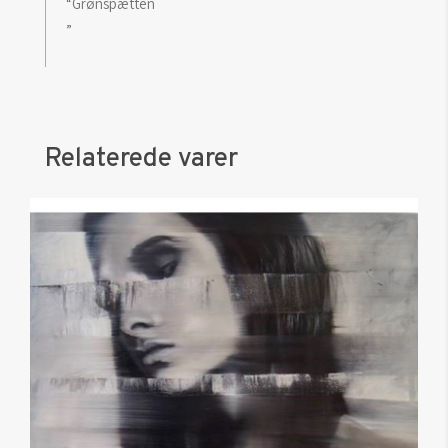
“Grønspætten
”
Relaterede varer