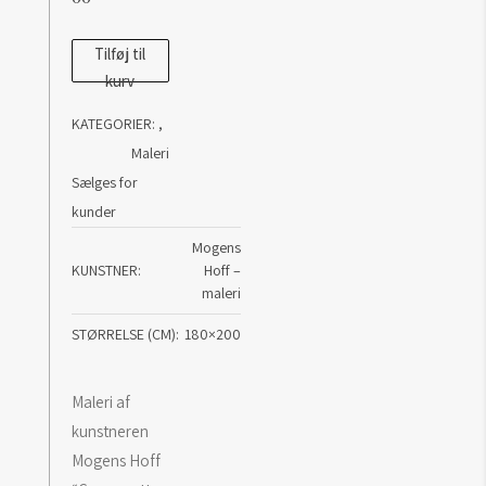
Grønspætten
Tilføj til
kurv
antal
KATEGORIER:
,
Maleri
Sælges for
kunder
Mogens
KUNSTNER
Hoff –
maleri
STØRRELSE (CM)
180×200
Maleri af
kunstneren
Mogens Hoff