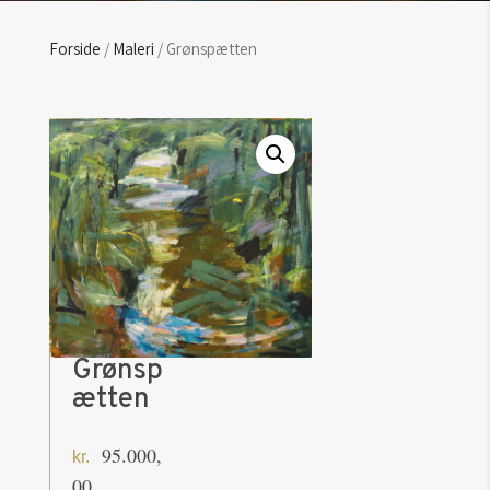
Forside
/
Maleri
/ Grønspætten
Grønsp
ætten
95.000,
kr.
00