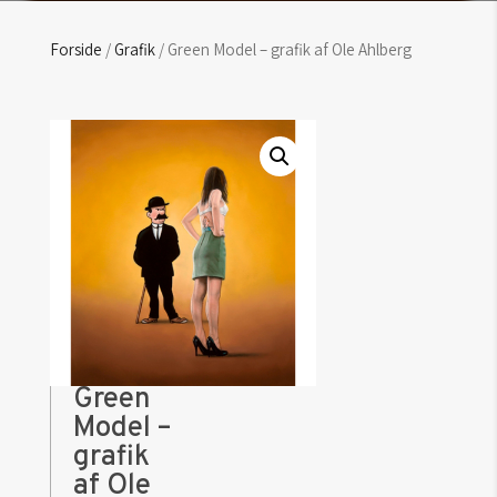
Forside
/
Grafik
/ Green Model – grafik af Ole Ahlberg
Green
Model –
grafik
af Ole