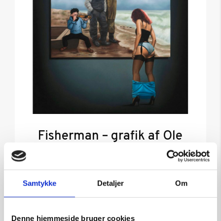
Fisherman – grafik af Ole
Ahlberg
Kunstner:
Grafik af Ole Ahlberg
Størrelse:
71×60
Samtykke
Detaljer
Om
kr.
6.600,00
Denne hjemmeside bruger cookies