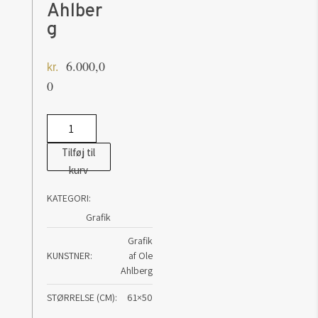
Ahlber
g
6.000,0
kr.
0
Green
Model
Tilføj til
-
kurv
grafik
KATEGORI:
af
Grafik
Ole
Ahlberg
Grafik
KUNSTNER
af Ole
antal
Ahlberg
STØRRELSE (CM)
61×50