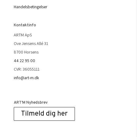
Handelsbetingelser
Kontaktinfo
ARTM ApS
Ove Jensens Allé 31
8700 Horsens
44 22 95 00
CVR: 36055111
info@art-m.dk
ART’M Nyhedsbrev
Tilmeld dig her