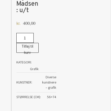
Madsen
: u/t
400,00
kr.
Grafik
af
Tilføj til
Svend
kurv
Åge
KATEGORI:
Madsen:
Grafik
u/t
antal
Diverse
KUNSTNER
kunstnere
– grafik
STØRRELSE (CM)
56×74