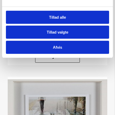
Illustrated – grafik af Ole
Ahlberg
Tillad alle
Kunstner:
Grafik af Ole Ahlberg
Størrelse:
61×50
Tillad valgte
kr.
6.000,00
Afvis
Tilføj til kurv