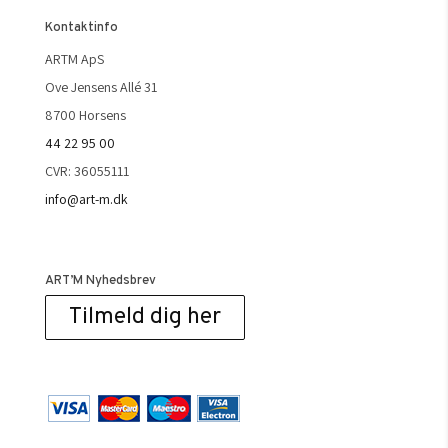
Kontaktinfo
ARTM ApS
Ove Jensens Allé 31
8700 Horsens
44 22 95 00
CVR: 36055111
info@art-m.dk
ART’M Nyhedsbrev
Tilmeld dig her