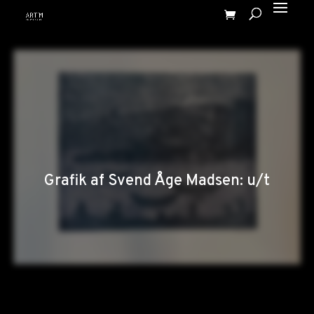
Grafik af Svend Åge Madsen: u/t