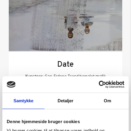
Date
Kunstner:
Gan-Erdene Tsend bemalet grafik
Størrelse:
60×50
kr.
4.950,00
Samtykke
Detaljer
Om
Tilføj til kurv
Denne hjemmeside bruger cookies
Vi bruger cookies til at tilpasse vores indhold og