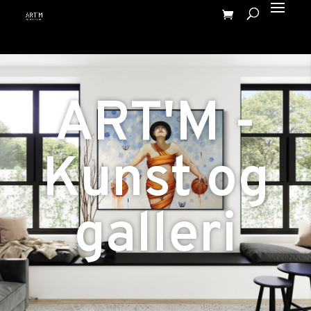
ART'M -
Kunst og
galleri