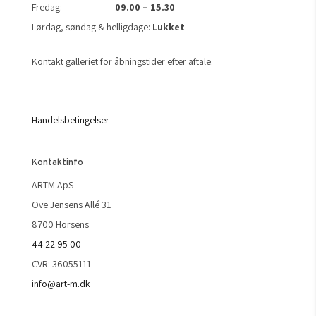
Fredag:
09.00 – 15.30
Lørdag, søndag & helligdage:
Lukket
Kontakt galleriet for åbningstider efter aftale.
Handelsbetingelser
Kontaktinfo
ARTM ApS
Ove Jensens Allé 31
8700 Horsens
44 22 95 00
CVR: 36055111
info@art-m.dk