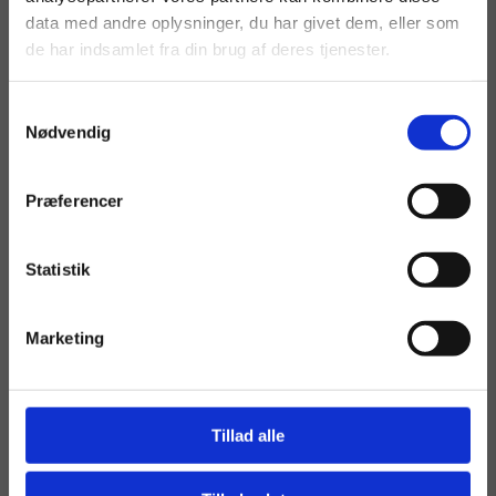
data med andre oplysninger, du har givet dem, eller som
de har indsamlet fra din brug af deres tjenester.
Samtykkevalg
Nødvendig
Maleri af Helena Hülsen: My Favourite Books
Præferencer
Kunstner:
Helena Hülsen
Størrelse:
80×60
Statistik
kr.
6.800,00
Marketing
Læs mere
Tillad alle