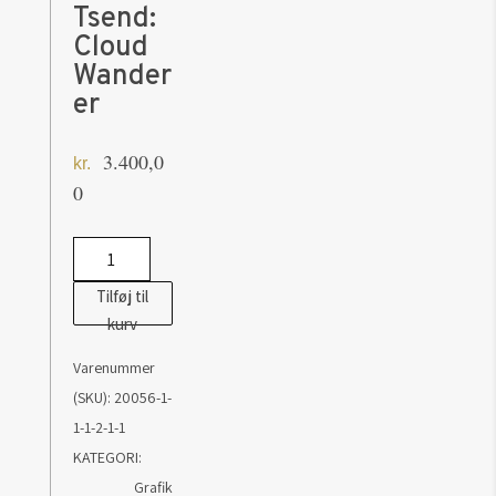
Tsend:
Cloud
Wander
er
3.400,0
kr.
0
Grafik
af
Tilføj til
Gan-
kurv
Erdene
Varenummer
Tsend:
(SKU):
20056-1-
Cloud
1-1-2-1-1
Wanderer
KATEGORI:
antal
Grafik