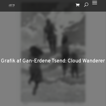
Grafik af Gan-Erdene Tsend: Cloud Wanderer