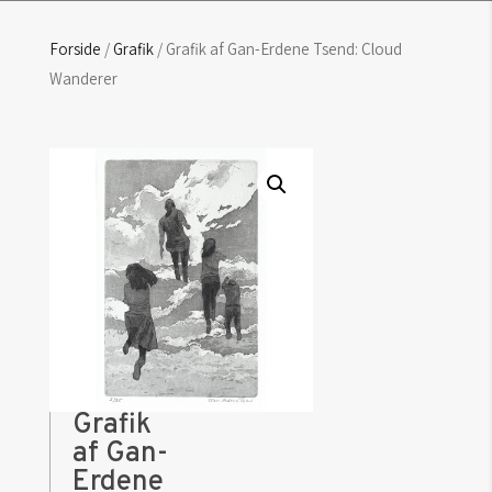
Forside
/
Grafik
/ Grafik af Gan-Erdene Tsend: Cloud
Wanderer
Grafik
af Gan-
Erdene