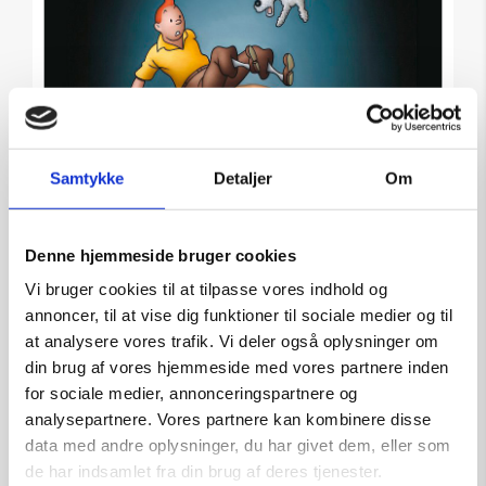
Samtykke
Detaljer
Om
Denne hjemmeside bruger cookies
Vi bruger cookies til at tilpasse vores indhold og
annoncer, til at vise dig funktioner til sociale medier og til
Falling – grafik af Ole Ahlberg
at analysere vores trafik. Vi deler også oplysninger om
din brug af vores hjemmeside med vores partnere inden
Kunstner:
Grafik af Ole Ahlberg
for sociale medier, annonceringspartnere og
Størrelse:
71×60
analysepartnere. Vores partnere kan kombinere disse
kr.
6.600,00
data med andre oplysninger, du har givet dem, eller som
de har indsamlet fra din brug af deres tjenester.