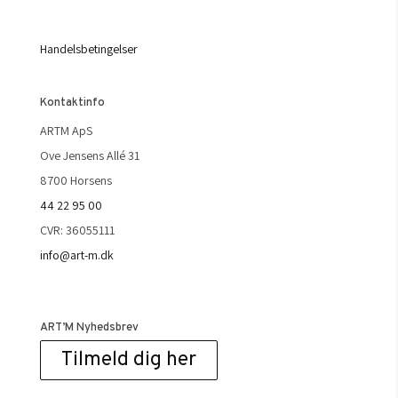
Handelsbetingelser
Kontaktinfo
ARTM ApS
Ove Jensens Allé 31
8700 Horsens
44 22 95 00
CVR: 36055111
info@art-m.dk
ART’M Nyhedsbrev
Tilmeld dig her