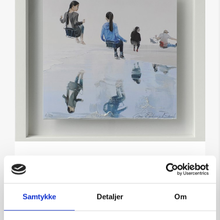
KARUSSELL#2
Kunstner:
Gan-Erdene Tsend bemalet grafik
Størrelse:
30×30
Samtykke
Detaljer
Om
kr.
2.650,00