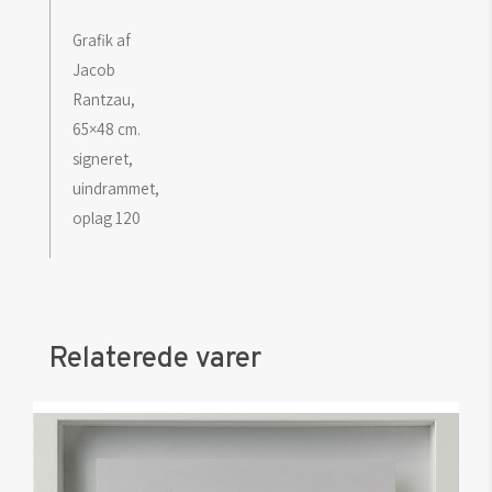
Grafik af
Jacob
Rantzau,
65×48 cm.
signeret,
uindrammet,
oplag 120
Relaterede varer