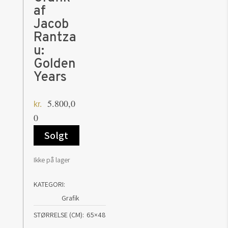
af
Jacob
Rantza
u:
Golden
Years
5.800,0
kr.
0
Solgt
Ikke på lager
KATEGORI:
Grafik
STØRRELSE (CM)
65×48