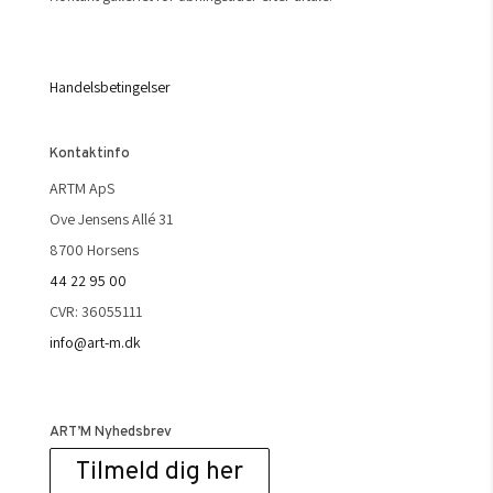
Handelsbetingelser
Kontaktinfo
ARTM ApS
Ove Jensens Allé 31
8700 Horsens
44 22 95 00
CVR: 36055111
info@art-m.dk
ART’M Nyhedsbrev
Tilmeld dig her