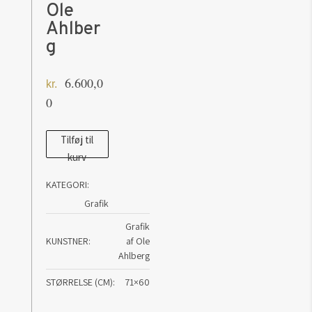
Ole
Ahlber
g
6.600,0
kr.
0
Freedom
Tilføj til
kurv
Exhibited
-
KATEGORI:
Ole
Grafik
Ahlberg
Grafik
antal
KUNSTNER
af Ole
Ahlberg
STØRRELSE (CM)
71×60