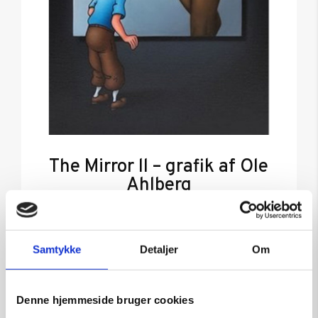
The Mirror ll – grafik af Ole
Ahlberg
Kunstner:
Grafik af Ole Ahlberg
Størrelse:
61×50
Samtykke
Detaljer
Om
kr.
6.000,00
Denne hjemmeside bruger cookies
Tilføj til kurv