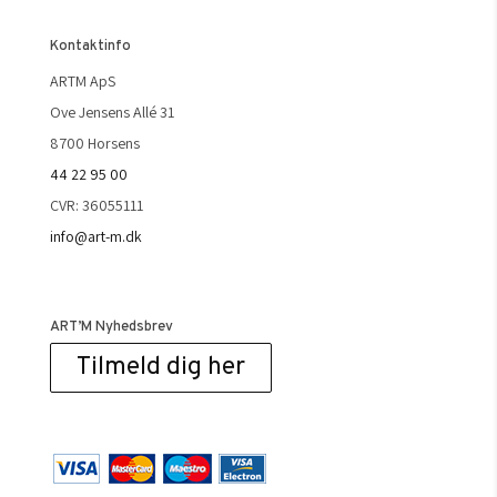
Kontaktinfo
ARTM ApS
Ove Jensens Allé 31
8700 Horsens
44 22 95 00
CVR: 36055111
info@art-m.dk
ART’M Nyhedsbrev
Tilmeld dig her