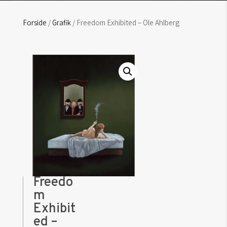
Forside
/
Grafik
/ Freedom Exhibited – Ole Ahlberg
Freedo
m
Exhibit
ed –