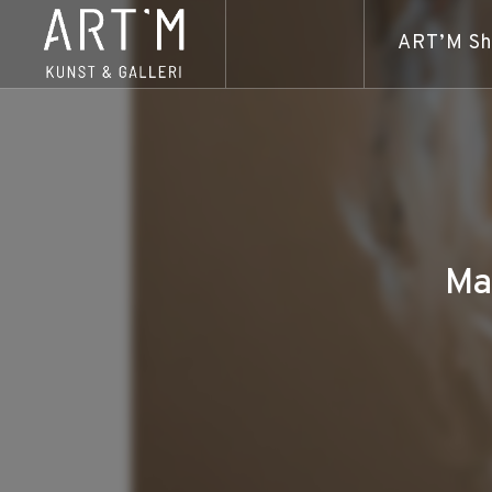
ART’M S
Ma