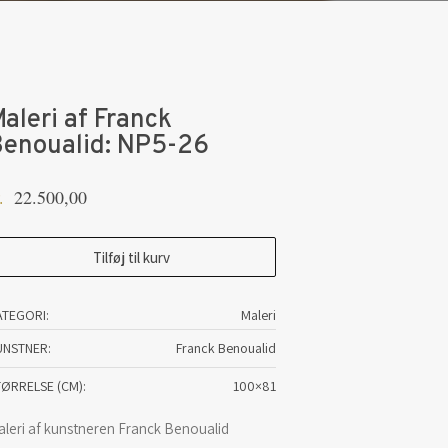
aleri af Franck
Benoualid: NP5-26
22.500,00
.
leri
Tilføj til kurv
ranck
ATEGORI:
Maleri
noualid:
UNSTNER
Franck Benoualid
P5-
6
TØRRELSE (CM)
100×81
tal
aleri af kunstneren Franck Benoualid