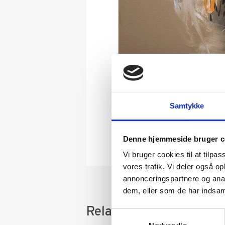
Samtykke
Denne hjemmeside bruger c
Vi bruger cookies til at tilpas
vores trafik. Vi deler også 
annonceringspartnere og anal
dem, eller som de har indsaml
Relaterede varer
Samtykkevalg