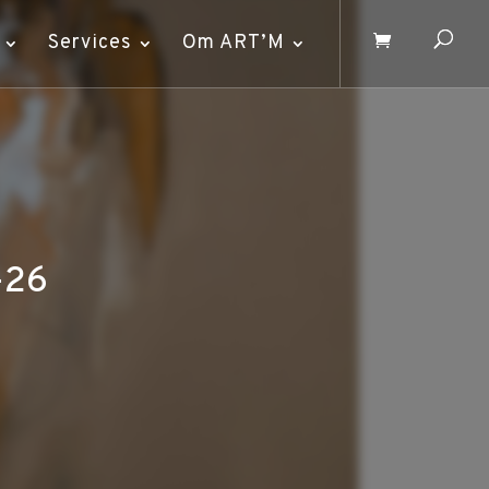
Services
Om ART’M
-26