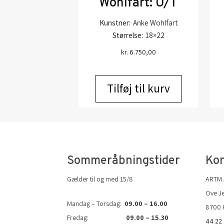
Wohlfart: U/T
Kunstner:
Anke Wohlfart
Størrelse:
18×22
kr.
6.750,00
Tilføj til kurv
Sommeråbningstider
Kon
Gælder til og med 15/8
ARTM
Ove Je
Mandag – Torsdag:
09.00 – 16.00
8700 
Fredag:
09.00 – 15.30
44 22