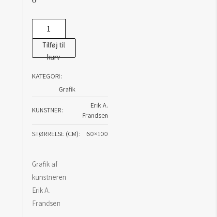
Erik
A.
Tilføj til
Frandsen:
kurv
Grundbillede
KATEGORI:
antal
Grafik
Erik A.
KUNSTNER
Frandsen
STØRRELSE (CM)
60×100
Grafik af
kunstneren
Erik A.
Frandsen