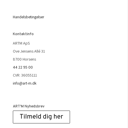
Handelsbetingelser
Kontaktinfo
ARTM ApS
Ove Jensens Allé 31
8700 Horsens
44 22 95 00
CVR: 36055111
info@art-m.dk
ART’M Nyhedsbrev
Tilmeld dig her