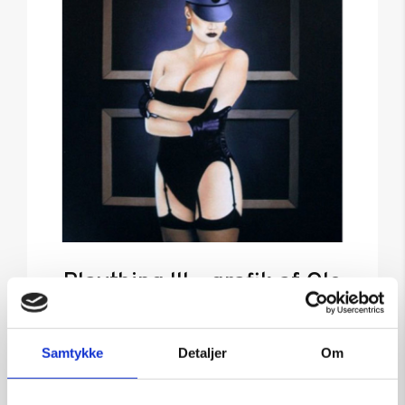
Plaything lll – grafik af Ole
Ahlberg
Kunstner:
Grafik af Ole Ahlberg
Samtykke
Detaljer
Om
Størrelse:
61×50
kr.
6.000,00