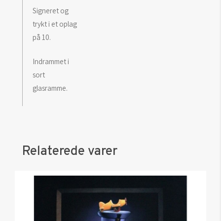
Signeret og
trykt i et oplag
på 10.
Indrammet i
sort
glasramme.
Relaterede varer