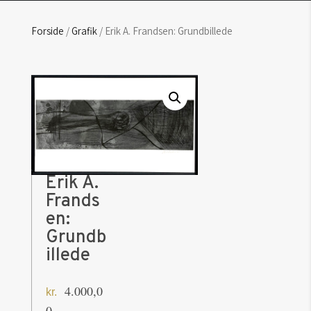
Forside
/
Grafik
/ Erik A. Frandsen: Grundbillede
Erik A.
Frands
en:
Grundb
illede
4.000,0
kr.
0