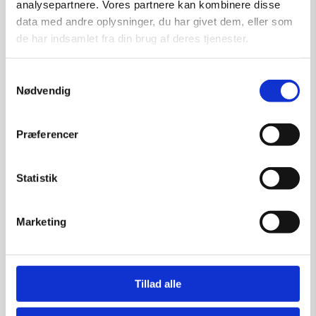
analysepartnere. Vores partnere kan kombinere disse
data med andre oplysninger, du har givet dem, eller som
de har indsamlet fra din brug af deres tjenester.
Samtykkevalg
Nødvendig
Præferencer
Fremmedgørelse 3
Statistik
Kunstner:
Henning U. Sørensen
Størrelse:
40×30
Marketing
kr.
1.750,00
Tillad alle
Tilføj til kurv