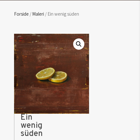
Forside
/
Maleri
/ Ein wenig süden
Ein
wenig
süden