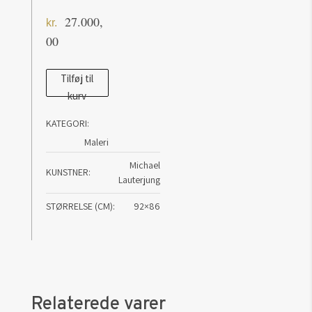
27.000,
kr.
00
Ein
Tilføj til
kurv
wenig
süden
KATEGORI:
antal
Maleri
Michael
KUNSTNER
Lauterjung
STØRRELSE (CM)
92×86
Relaterede varer