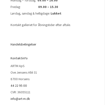
Mandag – Torsdag:
09.00 – 16.00
Fredag:
09.00 – 15.30
Lørdag, søndag & helligdage:
Lukket
Kontakt galleriet for åbningstider efter aftale.
Handelsbetingelser
Kontaktinfo
ARTM ApS
Ove Jensens Allé 31
8700 Horsens
44 22 95 00
CVR: 36055111
info@art-m.dk