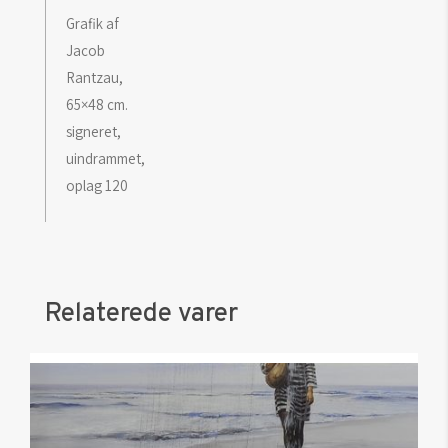
Grafik af
Jacob
Rantzau,
65×48 cm.
signeret,
uindrammet,
oplag 120
Relaterede varer