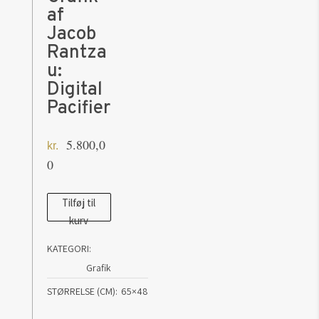
af
Jacob
Rantza
u:
Digital
Pacifier
5.800,0
kr.
0
Grafik
Tilføj til
kurv
af
Jacob
KATEGORI:
Rantzau:
Grafik
Digital
STØRRELSE (CM)
65×48
Pacifier
antal