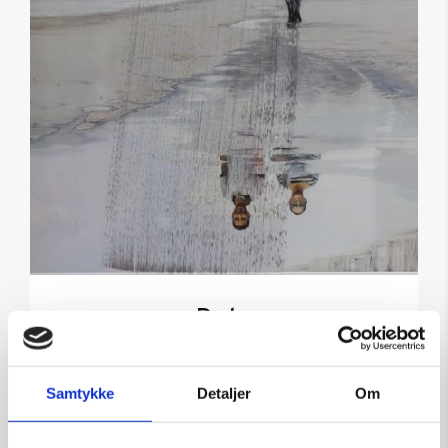
Date
Kunstner:
Gan-Erdene Tsend bemalet grafik
Størrelse:
60×50
Samtykke
Detaljer
Om
kr.
4.950,00