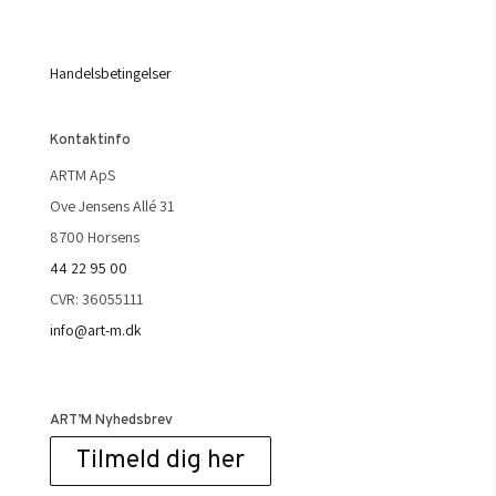
Handelsbetingelser
Kontaktinfo
ARTM ApS
Ove Jensens Allé 31
8700 Horsens
44 22 95 00
CVR: 36055111
info@art-m.dk
ART’M Nyhedsbrev
Tilmeld dig her