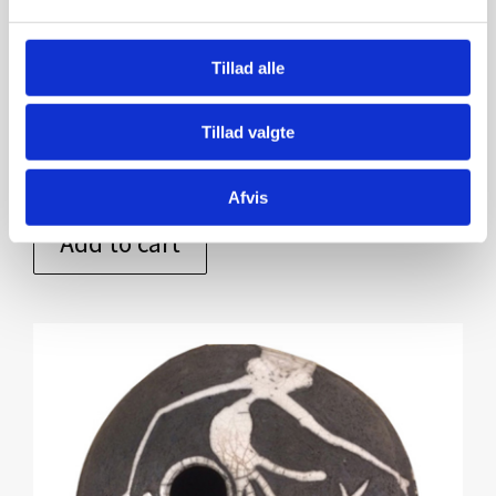
Kunstner:
Ulla Stobberup – skulpturer
Tillad alle
Størrelse:
h 33 cm
Tillad valgte
kr.
2.000,00
Afvis
Add to cart