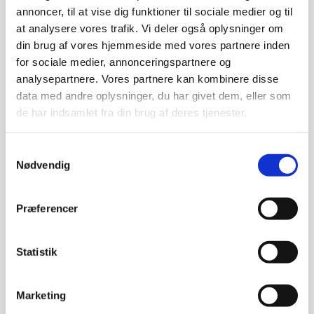
annoncer, til at vise dig funktioner til sociale medier og til
at analysere vores trafik. Vi deler også oplysninger om
din brug af vores hjemmeside med vores partnere inden
for sociale medier, annonceringspartnere og
analysepartnere. Vores partnere kan kombinere disse
data med andre oplysninger, du har givet dem, eller som
de har indsamlet fra din brug af deres tjenester.
Samtykkevalg
Nødvendig
Præferencer
Statistik
Skulptur af Ulla Stobberup:
“Uden Titel”
Marketing