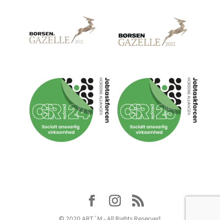
© 2020 ART´M - All Rights Reserved