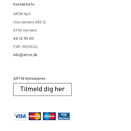
Kontaktinfo
ARTM ApS
Ove Jensens Allé 31
8700 Horsens
44 22 95 00
CVR: 36055111
info@art-m.dk
ART’M Nyhedsbrev
Tilmeld dig her