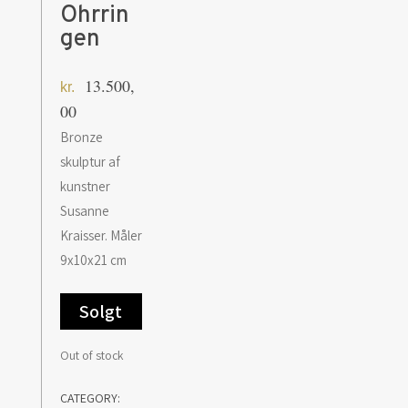
Ohrrin
gen
13.500,
kr.
00
Bronze
skulptur af
kunstner
Susanne
Kraisser. Måler
9x10x21 cm
Solgt
Out of stock
CATEGORY: