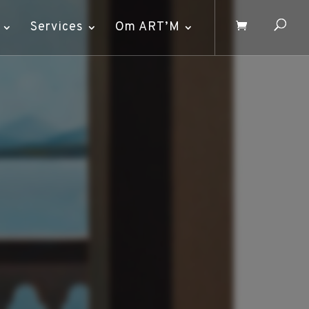
Services
Om ART’M