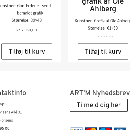
grafik af Ole
unstner:
Gan-Erdene Tsend
Ahlberg
bemalet grafik
Størrelse:
30×40
Kunstner:
Grafik af Ole Ahlber
Størrelse:
61×50
kr.
2.950,00
kr.
6.000,00
Tilføj til kurv
Tilføj til kurv
taktinfo
ART’M Nyhedsbre
 ApS
Tilmeld dig her
nsens Allé 31
Horsens
 95 00