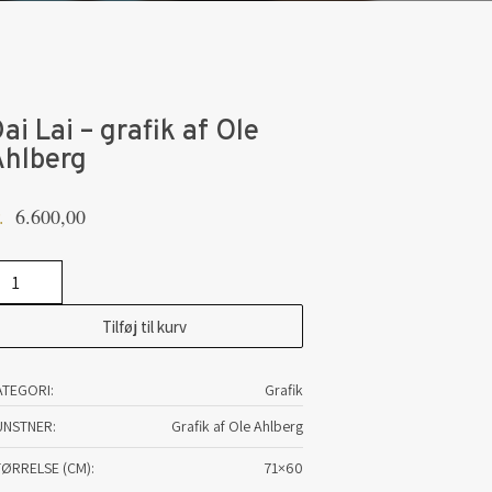
ai Lai – grafik af Ole
Ahlberg
6.600,00
.
i
i
Tilføj til kurv
afik
ATEGORI:
Grafik
e
UNSTNER
Grafik af Ole Ahlberg
lberg
TØRRELSE (CM)
71×60
tal