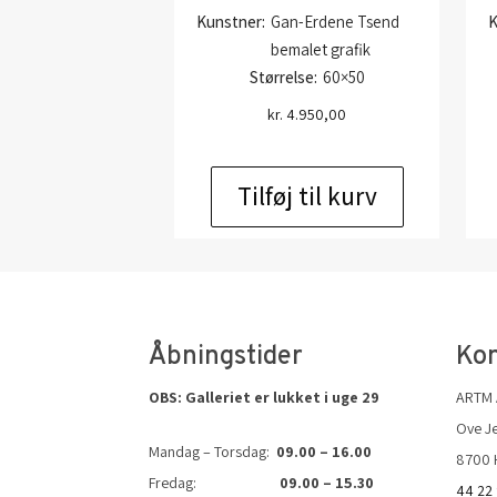
Kunstner:
Gan-Erdene Tsend
K
bemalet grafik
Størrelse:
60×50
kr.
4.950,00
Tilføj til kurv
Åbningstider
Kon
OBS: Galleriet er lukket i uge 29
ARTM
Ove Je
Mandag – Torsdag:
09.00 – 16.00
8700 
Fredag:
09.00 – 15.30
44 22