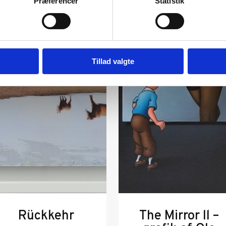
Præferencer
Statistik
Tillad valgte
Rückkehr
The Mirror ll –