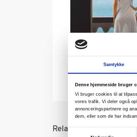
Samtykke
Denne hjemmeside bruger c
Vi bruger cookies til at tilpas
vores trafik. Vi deler også 
annonceringspartnere og anal
dem, eller som de har indsaml
Relaterede varer
Samtykkevalg