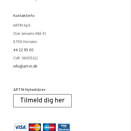
Kontaktinfo
ARTM ApS
Ove Jensens Allé 31
8700 Horsens
44 22 95 00
CVR: 36055111
info@art-m.dk
ART’M Nyhedsbrev
Tilmeld dig her