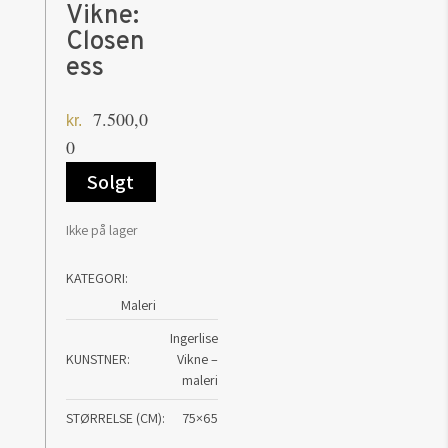
Vikne:
Closen
ess
7.500,0
kr.
0
Solgt
Ikke på lager
KATEGORI:
Maleri
Ingerlise
KUNSTNER
Vikne –
maleri
STØRRELSE (CM)
75×65