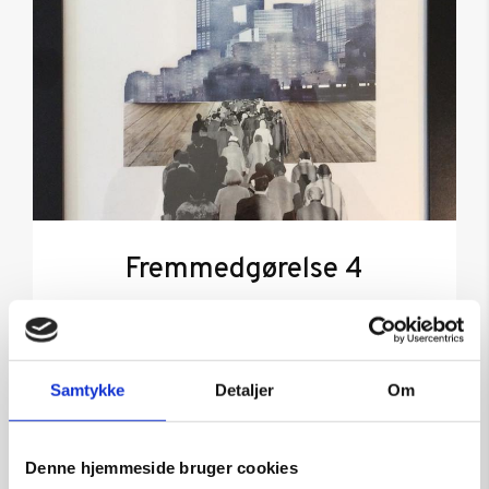
Fremmedgørelse 4
Kunstner:
Henning U. Sørensen
Størrelse:
40×30
kr.
1.750,00
Samtykke
Detaljer
Om
Denne hjemmeside bruger cookies
Tilføj til kurv