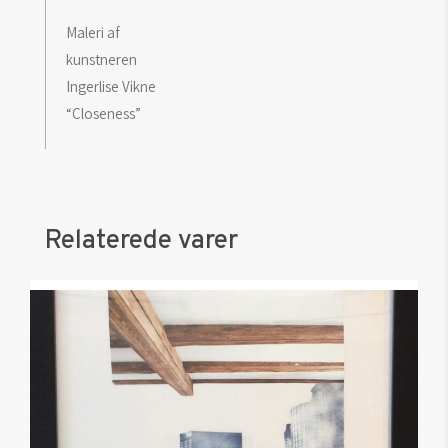
Maleri af
kunstneren
Ingerlise Vikne
“Closeness”
Relaterede varer