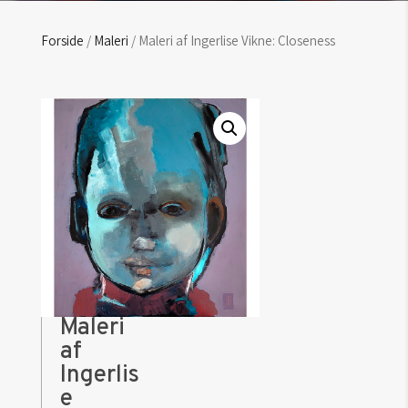
Forside
/
Maleri
/ Maleri af Ingerlise Vikne: Closeness
Maleri
af
Ingerlis
e