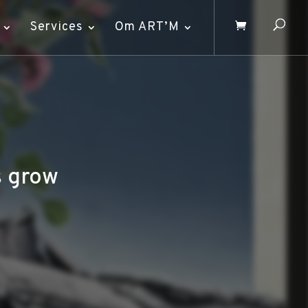
Services
Om ART’M
s grow