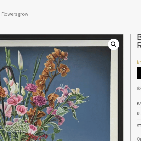
n Flowers grow
B
R
kr
Ik
K
K
S
Or