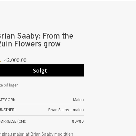
rian Saaby: From the
uin Flowers grow
42.000,00
.
Solgt
ke på lager
ATEGORI:
Maleri
UNSTNER
Brian Saaby – maleri
TØRRELSE (CM)
80×80
iginalt maleri af Brian Saaby med titlen