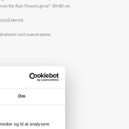
From the Ruin Flowers grow”: 80×80 cm.
ryl på lærred.
ndrammet i sort svæveramme.
Om
 medier og til at analysere