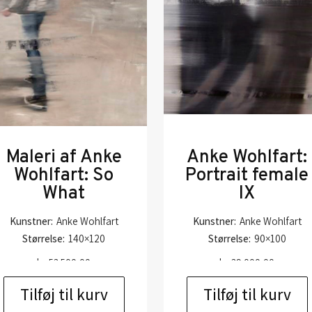
Maleri af Anke
Anke Wohlfart:
Wohlfart: So
Portrait female
What
IX
Kunstner:
Anke Wohlfart
Kunstner:
Anke Wohlfart
Størrelse:
140×120
Størrelse:
90×100
kr.
53.500,00
kr.
39.000,00
Tilføj til kurv
Tilføj til kurv