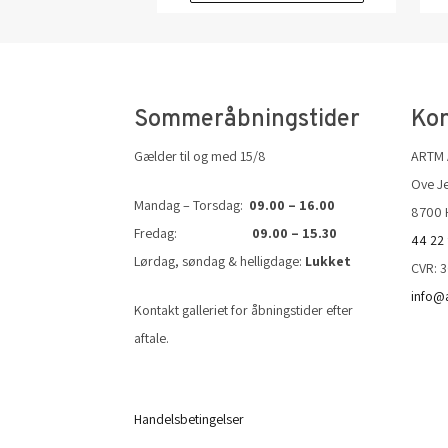
Sommeråbningstider
Kon
Gælder til og med 15/8
ARTM
Ove Je
Mandag – Torsdag:
09.00 – 16.00
8700 
Fredag:
09.00 – 15.30
44 22
Lørdag, søndag & helligdage:
Lukket
CVR: 
info@
Kontakt galleriet for åbningstider efter
aftale.
Handelsbetingelser