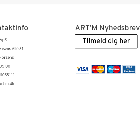
taktinfo
ART’M Nyhedsbre
 ApS
Tilmeld dig her
nsens Allé 31
Horsens
 95 00
36055111
art-m.dk