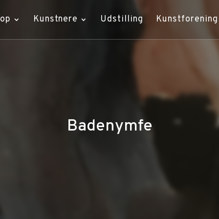
hop
Kunstnere
Udstilling
Kunstforening
Badenymfe