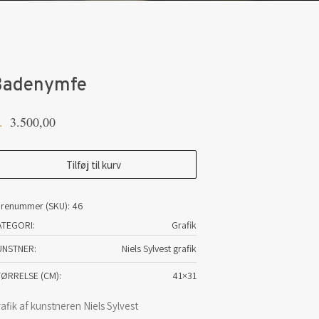
Badenymfe
3.500,00
.
adenymfe
Tilføj til kurv
tal
arenummer (SKU):
46
ATEGORI:
Grafik
UNSTNER
Niels Sylvest grafik
TØRRELSE (CM)
41×31
afik af kunstneren Niels Sylvest