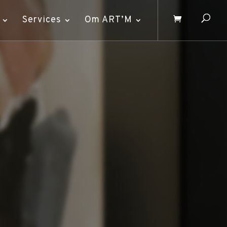
Services
Om ART’M