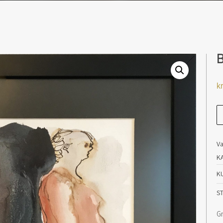
kr
B
an
V
K
K
S
Gr