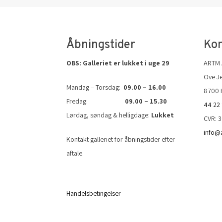
Åbningstider
Kon
OBS: Galleriet er lukket i uge 29
ARTM
Ove Je
Mandag – Torsdag:
09.00 – 16.00
8700 
Fredag:
09.00 – 15.30
44 22
Lørdag, søndag & helligdage:
Lukket
CVR: 
info@
Kontakt galleriet for åbningstider efter
aftale.
Handelsbetingelser