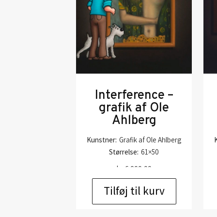
Interference –
grafik af Ole
Ahlberg
Kunstner:
Grafik af Ole Ahlberg
Størrelse:
61×50
kr.
6.000,00
Tilføj til kurv