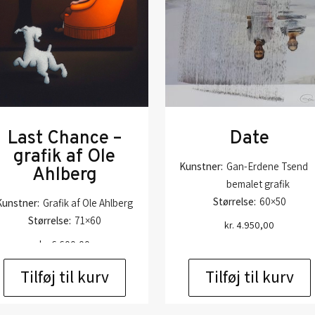
Last Chance –
Date
grafik af Ole
Kunstner:
Gan-Erdene Tsend
Ahlberg
bemalet grafik
Størrelse:
60×50
Kunstner:
Grafik af Ole Ahlberg
Størrelse:
71×60
kr.
4.950,00
kr.
6.600,00
Tilføj til kurv
Tilføj til kurv