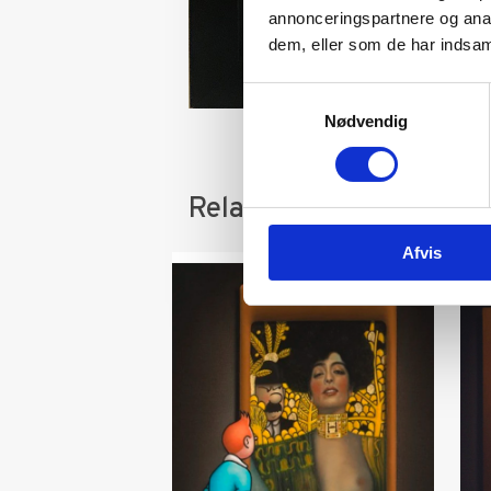
annonceringspartnere og anal
dem, eller som de har indsaml
Samtykkevalg
Nødvendig
Relaterede varer
Afvis