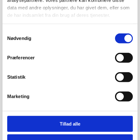
data med andre oplysninger, du har givet dem, eller som
de har indsamlet fra din brug af deres tjenester.
Samtykkevalg
Fetich 2
Nødvendig
Kunstner:
Henning U. Sørensen
Præferencer
Størrelse:
Statistik
40×30
kr.
1.750,00
Marketing
Tillad alle