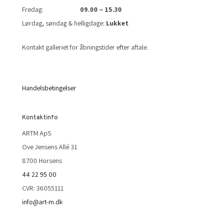
Fredag:
09.00 – 15.30
Lørdag, søndag & helligdage:
Lukket
Kontakt galleriet for åbningstider efter aftale.
Handelsbetingelser
Kontaktinfo
ARTM ApS
Ove Jensens Allé 31
8700 Horsens
44 22 95 00
CVR: 36055111
info@art-m.dk