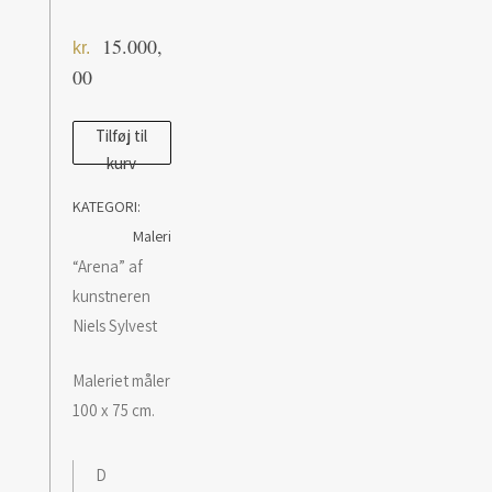
15.000,
kr.
00
Maleri
Tilføj til
kurv
af
Niels
KATEGORI:
Sylvest:
Maleri
Arena
“Arena” af
antal
kunstneren
Niels Sylvest
Maleriet måler
100 x 75 cm.
D