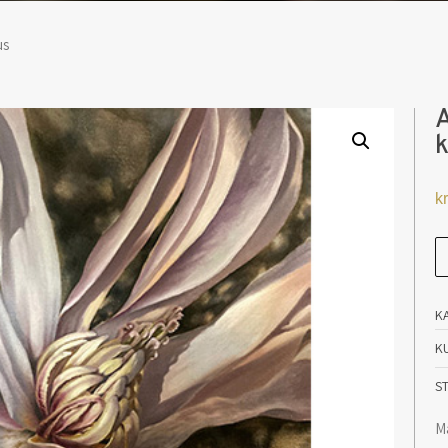
us
A
k
kr
A
Em
Ti
K
kv
K
an
S
Ma