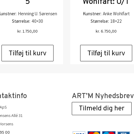
5
Wohlfart: U/T
unstner:
Henning U. Sørensen
Kunstner:
Anke Wohlfart
Størrelse:
40×30
Størrelse:
18×22
kr.
1.750,00
kr.
6.750,00
Tilføj til kurv
Tilføj til kurv
taktinfo
ART’M Nyhedsbre
 ApS
Tilmeld dig her
nsens Allé 31
Horsens
 95 00