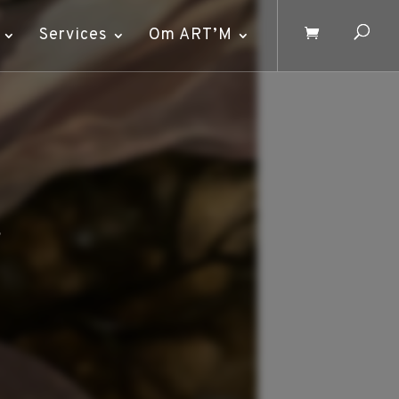
Services
Om ART’M
s