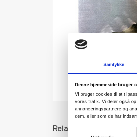
Samtykke
Denne hjemmeside bruger c
Vi bruger cookies til at tilpas
vores trafik. Vi deler også 
annonceringspartnere og anal
dem, eller som de har indsaml
Relaterede varer
Samtykkevalg