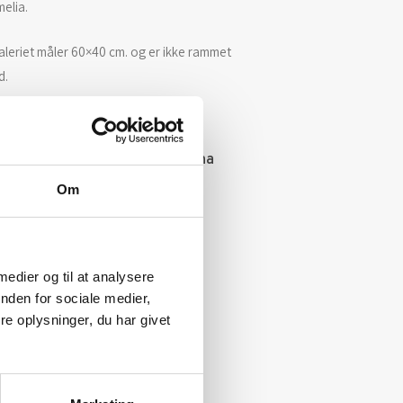
elia.
leriet måler 60×40 cm. og er ikke rammet
d.
t er malet med olie på lærred.
> Se alle vores malerier af Anna
melia
Om
 medier og til at analysere
nden for sociale medier,
e oplysninger, du har givet