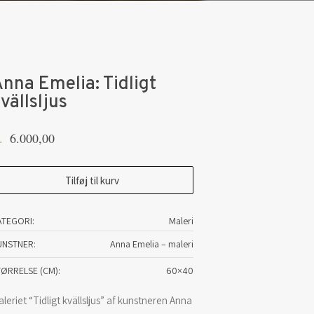
nna Emelia: Tidligt
vällsljus
6.000,00
.
nna
Tilføj til kurv
elia:
dligt
ATEGORI:
Maleri
ällsljus
UNSTNER
Anna Emelia – maleri
tal
TØRRELSE (CM)
60×40
leriet “Tidligt kvällsljus” af kunstneren Anna