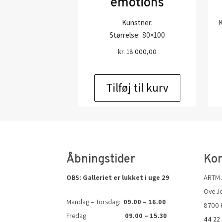
emotions
Kunstner:
K
Størrelse:
80×100
kr.
18.000,00
Tilføj til kurv
Åbningstider
Kon
OBS: Galleriet er lukket i uge 29
ARTM
Ove Je
Mandag – Torsdag:
09.00 – 16.00
8700 
Fredag:
09.00 – 15.30
44 22