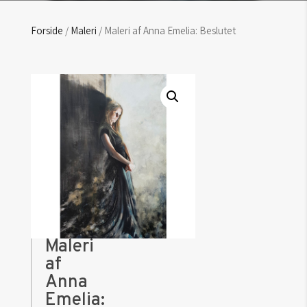
Forside
/
Maleri
/ Maleri af Anna Emelia: Beslutet
Maleri
af
Anna
Emelia: