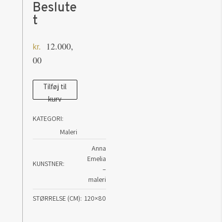
Beslute
t
12.000,
kr.
00
Maleri
Tilføj til
kurv
af
Anna
KATEGORI:
Emelia:
Maleri
Beslutet
Anna
antal
Emelia
KUNSTNER
–
maleri
STØRRELSE (CM)
120×80