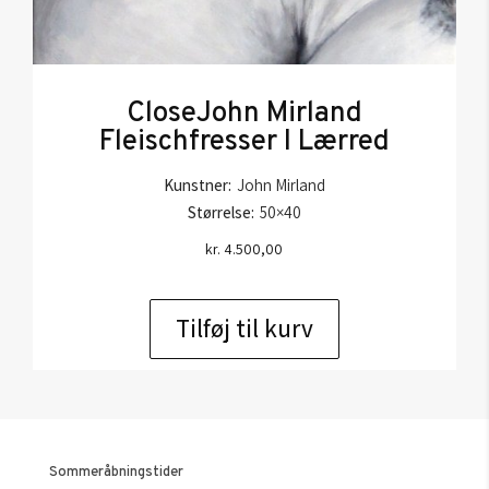
CloseJohn Mirland
Fleischfresser I Lærred
Kunstner:
John Mirland
Størrelse:
50×40
kr.
4.500,00
Tilføj til kurv
Sommeråbningstider