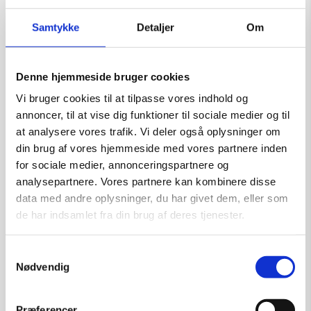
Samtykke
Detaljer
Om
Fetich 4
Kunstner:
Henning U. Sørensen
Denne hjemmeside bruger cookies
Størrelse:
40×30
Vi bruger cookies til at tilpasse vores indhold og
kr.
1.750,00
annoncer, til at vise dig funktioner til sociale medier og til
at analysere vores trafik. Vi deler også oplysninger om
din brug af vores hjemmeside med vores partnere inden
for sociale medier, annonceringspartnere og
Tilføj til kurv
analysepartnere. Vores partnere kan kombinere disse
data med andre oplysninger, du har givet dem, eller som
de har indsamlet fra din brug af deres tjenester.
Samtykkevalg
Nødvendig
Præferencer