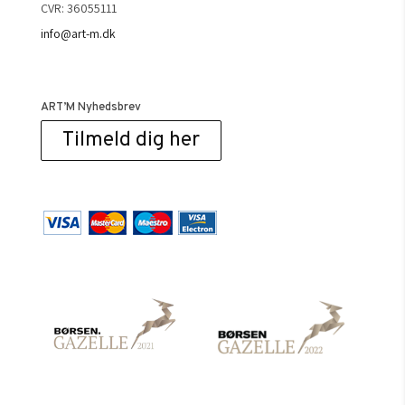
CVR: 36055111
info@art-m.dk
ART’M Nyhedsbrev
Tilmeld dig her