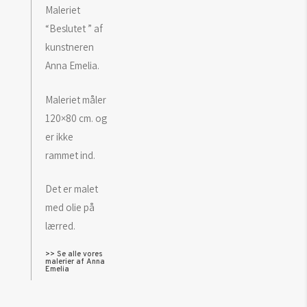
Maleriet
“Beslutet ” af
kunstneren
Anna Emelia.
Maleriet måler
120×80 cm. og
er ikke
rammet ind.
Det er malet
med olie på
lærred.
>> Se alle vores
malerier af Anna
Emelia