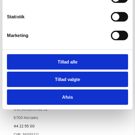
Gælder til og med 15/8
Mandag – Torsdag:
09.00 – 16.00
Statistik
Fredag:
09.00 – 15.30
Lørdag, søndag & helligdage:
Lukket
Marketing
Kontakt galleriet for åbningstider efter aftale.
Tillad alle
Handelsbetingelser
Tillad valgte
Kontaktinfo
Afvis
ARTM ApS
Ove Jensens Allé 31
8700 Horsens
44 22 95 00
CVR: 36055111