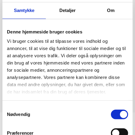
Samtykke
Detaljer
Om
Denne hjemmeside bruger cookies
Skulptur af Flemming Holm: Forventning om
Vi bruger cookies til at tilpasse vores indhold og
Kunstner:
Flemming Holm – skulptur
annoncer, til at vise dig funktioner til sociale medier og til
Størrelse:
H: 93 cm.
at analysere vores trafik. Vi deler også oplysninger om
kr.
15.000,00
din brug af vores hjemmeside med vores partnere inden
for sociale medier, annonceringspartnere og
analysepartnere. Vores partnere kan kombinere disse
data med andre oplysninger, du har givet dem, eller som
de har indsamlet fra din brug af deres tjenester.
Tilføj til kurv
Samtykkevalg
Nødvendig
Sommeråbningstider
Præferencer