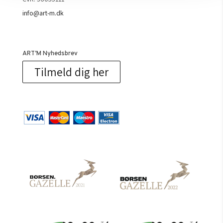
info@art-m.dk
ART’M Nyhedsbrev
Tilmeld dig her