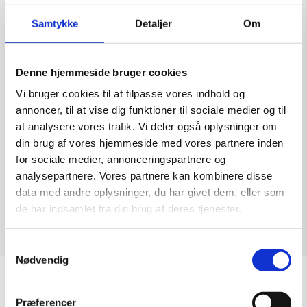
Samtykke
Detaljer
Om
Denne hjemmeside bruger cookies
Skulptur af Frank Paul: It‘s All I Want To Do
Vi bruger cookies til at tilpasse vores indhold og
Kunstner:
Frank Paul
annoncer, til at vise dig funktioner til sociale medier og til
Størrelse:
H: 86
at analysere vores trafik. Vi deler også oplysninger om
kr.
11.500,00
din brug af vores hjemmeside med vores partnere inden
for sociale medier, annonceringspartnere og
analysepartnere. Vores partnere kan kombinere disse
data med andre oplysninger, du har givet dem, eller som
de har indsamlet fra din brug af deres tjenester.
Tilføj til kurv
Samtykkevalg
Nødvendig
Sommeråbningstider
Præferencer