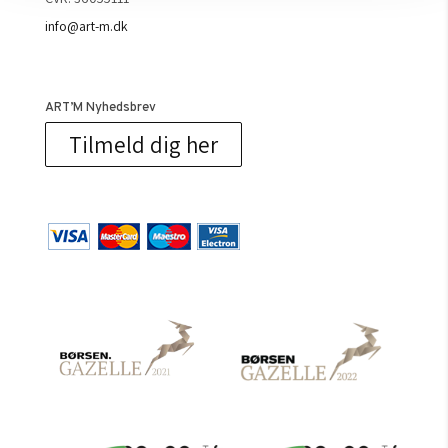
info@art-m.dk
ART’M Nyhedsbrev
Tilmeld dig her