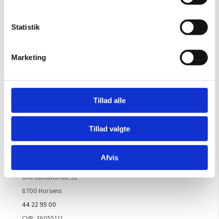
Gælder til og med 15/8
Mandag – Torsdag:
09.00 – 16.00
Statistik
Fredag:
09.00 – 15.30
Lørdag, søndag & helligdage:
Lukket
Marketing
Kontakt galleriet for åbningstider efter aftale.
Tillad alle
Handelsbetingelser
Tillad valgte
Kontaktinfo
Afvis
ARTM ApS
Ove Jensens Allé 31
8700 Horsens
44 22 95 00
CVR: 36055111