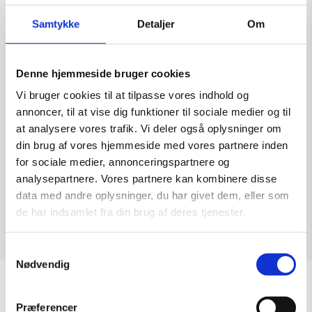
Samtykke
Detaljer
Om
Denne hjemmeside bruger cookies
Skulptur af Frank Paul: Broken Hight
Vi bruger cookies til at tilpasse vores indhold og
Kunstner:
Frank Paul
annoncer, til at vise dig funktioner til sociale medier og til
Størrelse:
H: 44
at analysere vores trafik. Vi deler også oplysninger om
kr.
13.500,00
din brug af vores hjemmeside med vores partnere inden
for sociale medier, annonceringspartnere og
analysepartnere. Vores partnere kan kombinere disse
data med andre oplysninger, du har givet dem, eller som
de har indsamlet fra din brug af deres tjenester.
Læs mere
Samtykkevalg
Nødvendig
Sommeråbningstider
Præferencer