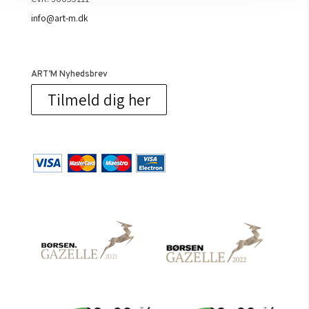
info@art-m.dk
ART’M Nyhedsbrev
Tilmeld dig her