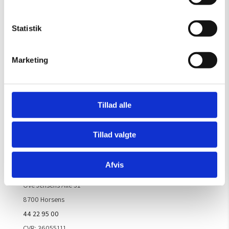
Gælder til og med 15/8
Mandag – Torsdag:
09.00 – 16.00
Statistik
Fredag:
09.00 – 15.30
Lørdag, søndag & helligdage:
Lukket
Marketing
Kontakt galleriet for åbningstider efter aftale.
Tillad alle
Handelsbetingelser
Tillad valgte
Kontaktinfo
Afvis
ARTM ApS
Ove Jensens Allé 31
8700 Horsens
44 22 95 00
CVR: 36055111