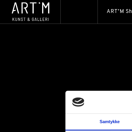
ART’M S
Samtykke