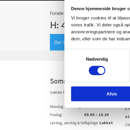
Denne hjemmeside bruger c
Forside
/ Vare Størrelse (cm) / H: 43 cm.
Vi bruger cookies til at tilpas
H: 43 cm.
vores trafik. Vi deler også 
annonceringspartnere og anal
dem, eller som de har indsaml
Der blev ikke fundet nogle varer, d
Samtykkevalg
Nødvendig
Sommeråbningstider
K
Gælder til og med 15/8
AR
Afvis
Ove
Mandag – Torsdag:
09.00 – 16.00
87
Fredag:
09.00 – 15.30
44
Lørdag, søndag & helligdage:
Lukket
CV