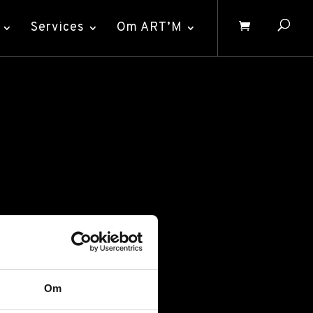
Services
Om ART’M
Om