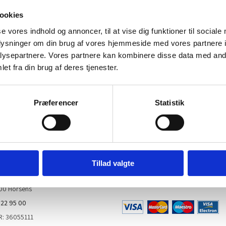
ookies
se vores indhold og annoncer, til at vise dig funktioner til sociale
oplysninger om din brug af vores hjemmeside med vores partnere i
ysepartnere. Vores partnere kan kombinere disse data med andr
et fra din brug af deres tjenester.
er matcher dit valg.
Præferencer
Statistik
ontaktinfo
ART’M Nyhedsbrev
TM ApS
Tilmeld dig her
Tillad valgte
 Jensens Allé 31
00 Horsens
 22 95 00
R: 36055111