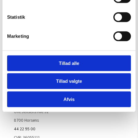
Gælder til og med 15/8
Mandag – Torsdag:
09.00 – 16.00
Statistik
Fredag:
09.00 – 15.30
Lørdag, søndag & helligdage:
Lukket
Marketing
Kontakt galleriet for åbningstider efter aftale.
Tillad alle
Handelsbetingelser
Tillad valgte
Kontaktinfo
Afvis
ARTM ApS
Ove Jensens Allé 31
8700 Horsens
44 22 95 00
CVR: 36055111