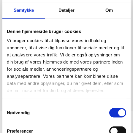
Samtykke
Detaljer
Om
Denne hjemmeside bruger cookies
Skulptur af Rikke Stiig: Efterår
Vi bruger cookies til at tilpasse vores indhold og
Kunstner:
Rikke Stiig – keramik
annoncer, til at vise dig funktioner til sociale medier og til
Størrelse:
h 42 cm
at analysere vores trafik. Vi deler også oplysninger om
kr.
7.500,00
din brug af vores hjemmeside med vores partnere inden
for sociale medier, annonceringspartnere og
analysepartnere. Vores partnere kan kombinere disse
data med andre oplysninger, du har givet dem, eller som
de har indsamlet fra din brug af deres tjenester.
Tilføj til kurv
Samtykkevalg
Nødvendig
Sommeråbningstider
Præferencer