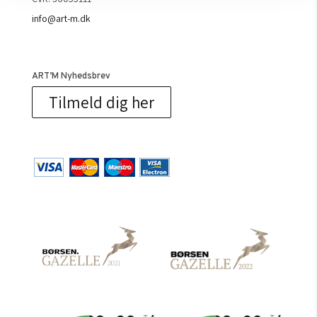
info@art-m.dk
ART’M Nyhedsbrev
Tilmeld dig her