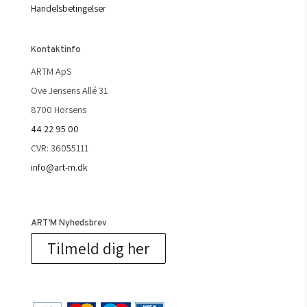
Handelsbetingelser
Kontaktinfo
ARTM ApS
Ove Jensens Allé 31
8700 Horsens
44 22 95 00
CVR: 36055111
info@art-m.dk
ART’M Nyhedsbrev
Tilmeld dig her