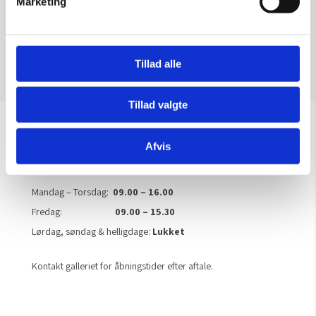
Marketing
Tilføj til kurv
Tillad alle
Tillad valgte
Sommeråbningstider
Afvis
Gælder til og med 15/8
Mandag – Torsdag:
09.00 – 16.00
Fredag:
09.00 – 15.30
Lørdag, søndag & helligdage:
Lukket
Kontakt galleriet for åbningstider efter aftale.