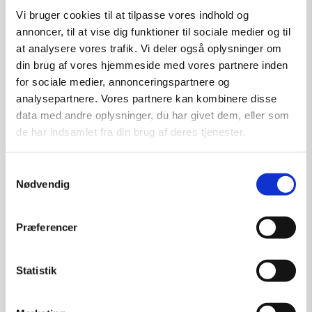
Vi bruger cookies til at tilpasse vores indhold og
annoncer, til at vise dig funktioner til sociale medier og til
at analysere vores trafik. Vi deler også oplysninger om
din brug af vores hjemmeside med vores partnere inden
for sociale medier, annonceringspartnere og
analysepartnere. Vores partnere kan kombinere disse
data med andre oplysninger, du har givet dem, eller som
de har indsamlet fra din brug af deres tjenester.
Samtykkevalg
Nødvendig
Præferencer
Rikke Stiig: Skeletter i reolen
Kunstner:
Rikke Stiig – keramik
Størrelse:
h 35cm
Statistik
kr.
4.500,00