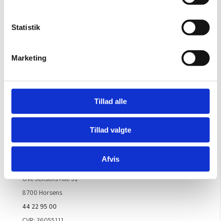
Gælder til og med 15/8
Mandag – Torsdag:
09.00 – 16.00
Statistik
Fredag:
09.00 – 15.30
Lørdag, søndag & helligdage:
Lukket
Marketing
Kontakt galleriet for åbningstider efter aftale.
Tillad alle
Handelsbetingelser
Tillad valgte
Kontaktinfo
Afvis
ARTM ApS
Ove Jensens Allé 31
8700 Horsens
44 22 95 00
CVR: 36055111