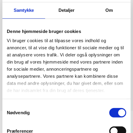
Samtykke
Detaljer
Om
Denne hjemmeside bruger cookies
Skulptur af Henny Grodal: Uden Titel
Vi bruger cookies til at tilpasse vores indhold og
Kunstner:
Henny Grodal – skulptur
annoncer, til at vise dig funktioner til sociale medier og til
Størrelse:
H: 29
at analysere vores trafik. Vi deler også oplysninger om
kr.
2.000,00
din brug af vores hjemmeside med vores partnere inden
for sociale medier, annonceringspartnere og
analysepartnere. Vores partnere kan kombinere disse
data med andre oplysninger, du har givet dem, eller som
de har indsamlet fra din brug af deres tjenester.
Læs mere
Samtykkevalg
Nødvendig
Sommeråbningstider
Præferencer