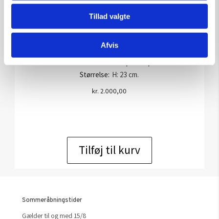
Tillad valgte
Afvis
Skulptur af Ulla Stobberup: “Mand/And”
Kunstner:
Ulla Stobberup – skulpturer
Størrelse:
H: 23 cm.
kr.
2.000,00
Tilføj til kurv
Sommeråbningstider
Gælder til og med 15/8