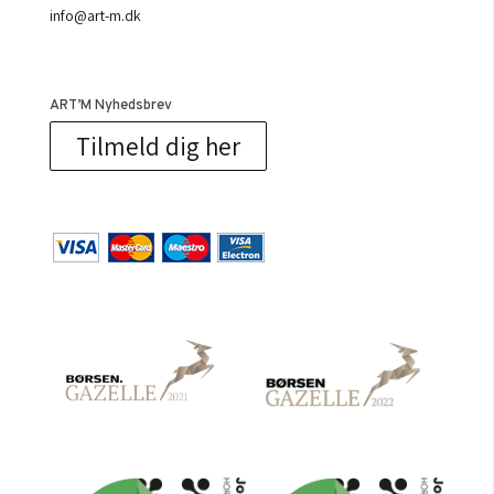
info@art-m.dk
ART’M Nyhedsbrev
Tilmeld dig her