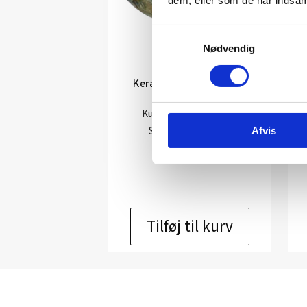
dem, eller som de har indsaml
Samtykkevalg
Nødvendig
Keramik af Aage Würtz:
Krukke
Kunstner:
Aage Würtz
K
Størrelse:
H: 15 cm.
Afvis
kr.
1.200,00
Tilføj til kurv