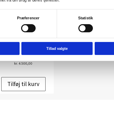
et fra din brug af deres tjenester.
Præferencer
Statistik
Skulptur af Flemming Holm:
Grumpling
unstner:
Flemming Holm –
skulptur
Tillad valgte
Størrelse:
H: 15 cm.
kr.
4.500,00
Tilføj til kurv