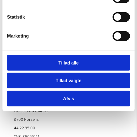
Gælder til og med 15/8
Mandag – Torsdag:
09.00 – 16.00
Statistik
Fredag:
09.00 – 15.30
Lørdag, søndag & helligdage:
Lukket
Marketing
Kontakt galleriet for åbningstider efter aftale.
Tillad alle
Handelsbetingelser
Tillad valgte
Kontaktinfo
Afvis
ARTM ApS
Ove Jensens Allé 31
8700 Horsens
44 22 95 00
CVR: 36055111