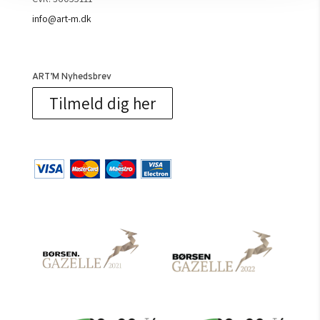
info@art-m.dk
ART’M Nyhedsbrev
Tilmeld dig her