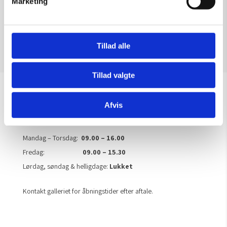
Marketing
Tilføj til kurv
Tillad alle
Tillad valgte
Sommeråbningstider
Afvis
Gælder til og med 15/8
Mandag – Torsdag:
09.00 – 16.00
Fredag:
09.00 – 15.30
Lørdag, søndag & helligdage:
Lukket
Kontakt galleriet for åbningstider efter aftale.