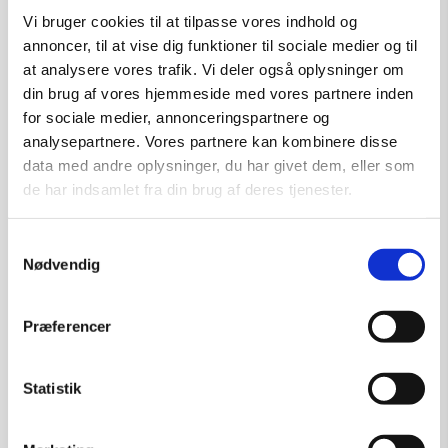
Vi bruger cookies til at tilpasse vores indhold og
annoncer, til at vise dig funktioner til sociale medier og til
at analysere vores trafik. Vi deler også oplysninger om
din brug af vores hjemmeside med vores partnere inden
for sociale medier, annonceringspartnere og
analysepartnere. Vores partnere kan kombinere disse
data med andre oplysninger, du har givet dem, eller som
de har indsamlet fra din brug af deres tjenester.
Samtykkevalg
Nødvendig
Præferencer
Maleri af Franck Benoualid: NP5-27
Kunstner:
Franck Benoualid
Størrelse:
90×73
Statistik
kr.
19.500,00