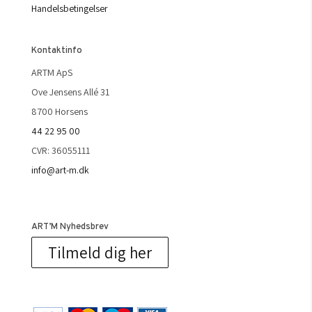
Handelsbetingelser
Kontaktinfo
ARTM ApS
Ove Jensens Allé 31
8700 Horsens
44 22 95 00
CVR: 36055111
info@art-m.dk
ART’M Nyhedsbrev
Tilmeld dig her