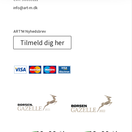
info@art-m.dk
ART’M Nyhedsbrev
Tilmeld dig her