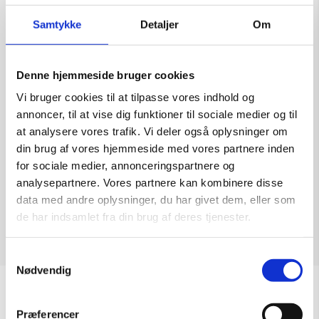
Samtykke
Detaljer
Om
Denne hjemmeside bruger cookies
Maleri af Thomas Kiær: Uden Titel
Vi bruger cookies til at tilpasse vores indhold og
Kunstner:
Thomas Kiær
annoncer, til at vise dig funktioner til sociale medier og til
Størrelse:
80×130
at analysere vores trafik. Vi deler også oplysninger om
kr.
16.000,00
din brug af vores hjemmeside med vores partnere inden
for sociale medier, annonceringspartnere og
analysepartnere. Vores partnere kan kombinere disse
data med andre oplysninger, du har givet dem, eller som
de har indsamlet fra din brug af deres tjenester.
Tilføj til kurv
Samtykkevalg
Nødvendig
Sommeråbningstider
Præferencer