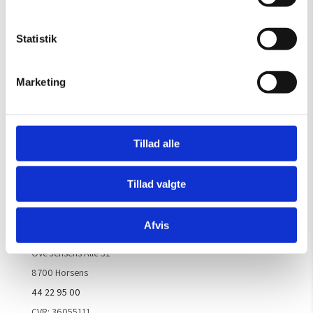
Gælder til og med 15/8
Mandag – Torsdag:
09.00 – 16.00
Statistik
Fredag:
09.00 – 15.30
Lørdag, søndag & helligdage:
Lukket
Marketing
Kontakt galleriet for åbningstider efter aftale.
Tillad alle
Handelsbetingelser
Tillad valgte
Kontaktinfo
Afvis
ARTM ApS
Ove Jensens Allé 31
8700 Horsens
44 22 95 00
CVR: 36055111