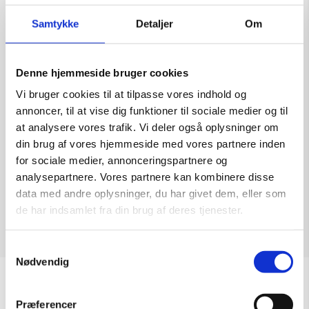
Samtykke
Detaljer
Om
Denne hjemmeside bruger cookies
U/titel
Vi bruger cookies til at tilpasse vores indhold og
Kunstner:
Uffe Christoffersen
annoncer, til at vise dig funktioner til sociale medier og til
Størrelse:
76×56
at analysere vores trafik. Vi deler også oplysninger om
kr.
2.000,00
din brug af vores hjemmeside med vores partnere inden
for sociale medier, annonceringspartnere og
analysepartnere. Vores partnere kan kombinere disse
data med andre oplysninger, du har givet dem, eller som
de har indsamlet fra din brug af deres tjenester.
Læs mere
Samtykkevalg
Nødvendig
Åbningstider
Præferencer