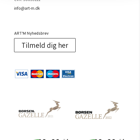
info@art-m.dk
ART’M Nyhedsbrev
Tilmeld dig her