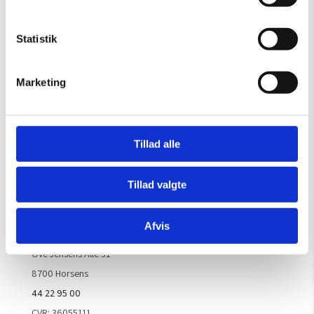
OBS: Galleriet er lukket i uge 29
Mandag – Torsdag:
09.00 – 16.00
Statistik
Fredag:
09.00 – 15.30
Lørdag, søndag & helligdage:
Lukket
Marketing
Kontakt galleriet for åbningstider efter aftale.
Tillad alle
Handelsbetingelser
Tillad valgte
Kontaktinfo
Afvis
ARTM ApS
Ove Jensens Allé 31
8700 Horsens
44 22 95 00
CVR: 36055111