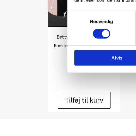
dem, eller som de har indsaml
Samtykkevalg
Nødvendig
Betty Cristine Fog: No. 62
Kunstner:
Diverse kunstnere –
maleri
Afvis
Størrelse:
76×100
kr.
15.000,00
Tilføj til kurv