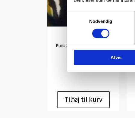
dem, eller som de har indsaml
Samtykkevalg
Nødvendig
UT 3095
Kunstner:
Niels Sylvest grafik
Størrelse:
68×53
Afvis
kr.
2.500,00
Tilføj til kurv