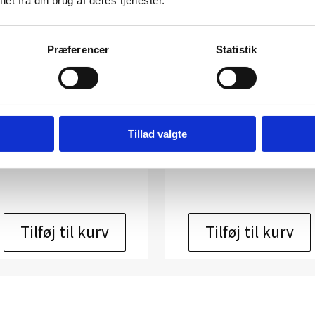
et fra din brug af deres tjenester.
Præferencer
Statistik
UT 3094
UT 3096
Kunstner:
Niels Sylvest grafik
Kunstner:
Niels Sylvest grafik
Størrelse:
68×53
Størrelse:
68×53
Tillad valgte
kr.
2.500,00
kr.
2.500,00
Tilføj til kurv
Tilføj til kurv