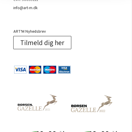
info@art-m.dk
ART’M Nyhedsbrev
Tilmeld dig her