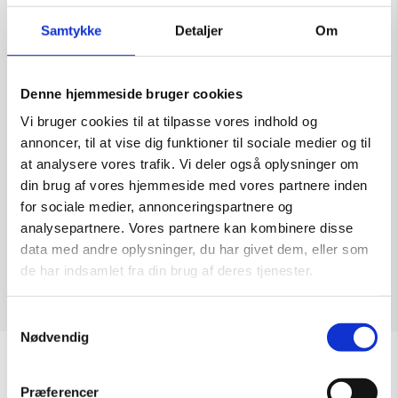
Samtykke
Detaljer
Om
Denne hjemmeside bruger cookies
Anette Harbo Flensburg
Vi bruger cookies til at tilpasse vores indhold og
Kunstner:
Diverse kunstnere – grafik
annoncer, til at vise dig funktioner til sociale medier og til
Størrelse:
65×95
at analysere vores trafik. Vi deler også oplysninger om
kr.
9.000,00
din brug af vores hjemmeside med vores partnere inden
for sociale medier, annonceringspartnere og
analysepartnere. Vores partnere kan kombinere disse
data med andre oplysninger, du har givet dem, eller som
de har indsamlet fra din brug af deres tjenester.
Tilføj til kurv
Samtykkevalg
Nødvendig
Sommeråbningstider
Præferencer