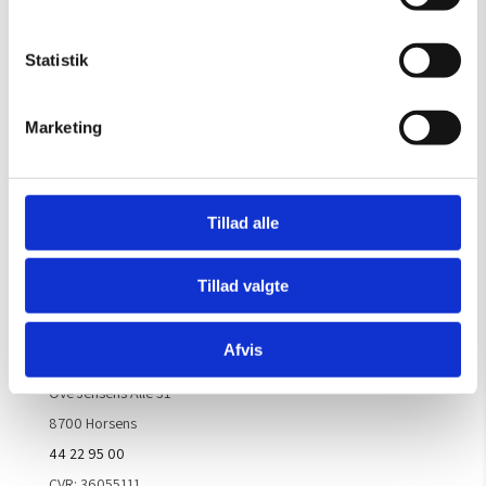
Gælder til og med 15/8
Mandag – Torsdag:
09.00 – 16.00
Statistik
Fredag:
09.00 – 15.30
Lørdag, søndag & helligdage:
Lukket
Marketing
Kontakt galleriet for åbningstider efter aftale.
Tillad alle
Handelsbetingelser
Tillad valgte
Kontaktinfo
Afvis
ARTM ApS
Ove Jensens Allé 31
8700 Horsens
44 22 95 00
CVR: 36055111