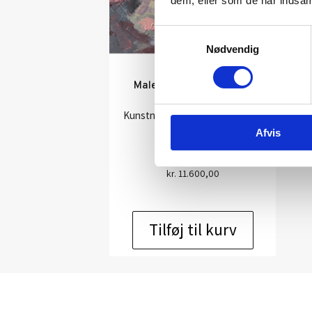
dem, eller som de har indsaml
Samtykkevalg
Nødvendig
Maleri af Ingerlise Vikne:
Uden Titel
Kunstner:
Ingerlise Vikne –
maleri
Afvis
Størrelse:
63×70
kr.
11.600,00
Tilføj til kurv