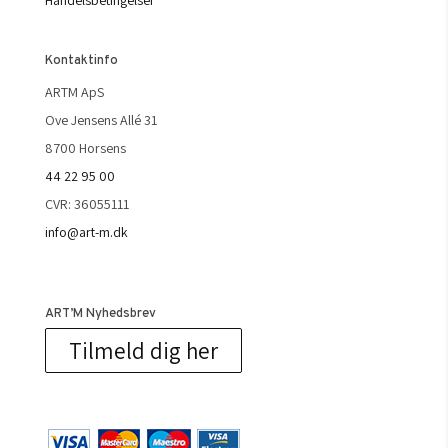
Handelsbetingelser
Kontaktinfo
ARTM ApS
Ove Jensens Allé 31
8700 Horsens
44 22 95 00
CVR: 36055111
info@art-m.dk
ART’M Nyhedsbrev
Tilmeld dig her